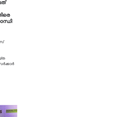
ടത്
തിരെ
ാന്ധി
സ്
യ്ത
 സർക്കാർ