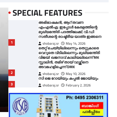
SPECIAL FEATURES
അഭിഭാഷകൻ, ആറ് തവണ
എംഎല്‍എ; ഇപ്പോള്‍ കേരളത്തിന്റെ
മുഖ്യമന്ത്രി പദത്തിലേക്ക്; വി.ഡി
സതീശന്റെ രാഷ്ട്രീയ യാത്ര ഇങ്ങനെ
shobaraj.sr
May 14, 2026
തെറ്റ് ചെയ്യില്ലെന്നും തെറ്റുകാരെ
വെറുതെ വിടില്ലെന്നും മുഖ്യമന്ത്രി
വിജയ്: ഖജനാവ് കാലിയല്ലെന്ന് MK
സ്റ്റാലിൻ, തമിഴ് തായ് വാഴ്ത്തിനെ
അവഹേളിച്ചെന്ന് DMK
shobaraj.sr
May 10, 2026
സി ജെ റോയിയും കപ്പൽ ജോയിയും
shobaraj.sr
February 2, 2026