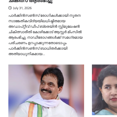
ചികിത്സ ആരംഭിച്ചു
July 31, 2026
പാർക്കിൻസൺസ് രോഗികൾക്കായി നൂതന
സാങ്കേതികവിദ്യയിലധിഷ്ഠിതമായ
അഡാപ്റ്റീവ് ഡീപ് ബ്രെയിൻ സ്റ്റിമുലേഷൻ
ചികിത്സാരീതി കോഴിക്കോട് ആസ്റ്റർ മിംസിൽ
ആരംഭിച്ചു. നാഡീരോഗങ്ങൾക്ക് സമഗ്രമായ
പരിചരണം ഉറപ്പാക്കുന്നതോടൊപ്പം
പാർക്കിൻസൺസ് ബാധിതർക്കായി
അത്യാധുനികമായ…