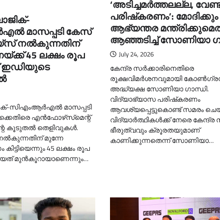
‘അടിച്ചമര്‍ത്തലല്ല, വേണ്
പരിഷ്‌കരണം’: മോദിക്കും
ോജിക്-
ആഭ്യന്തര മന്ത്രിക്കുമെ
എല്‍ മാസപ്പടി കേസ്
ആഞ്ഞടിച്ച്‌ സോണിയാ ഗ
‌സ് നല്‍കുന്നതിന്
യ്ക്ക് 45 ലക്ഷം രൂപ
July 24, 2026
്ന് ഇഡിയുടെ
കേന്ദ്ര സർക്കാരിനെതിരെ
്‍
രൂക്ഷവിമർശനവുമായി കോണ്‍ഗ്ര
അദ്ധ്യക്ഷ സോണിയാ ഗാന്ധി.
വിദ്യാഭ്യാസ പരിഷ്‌കരണം
്-സിഎംആര്‍എല്‍ മാസപ്പടി
ആവശ്യപ്പെട്ടുകൊണ്ട് സമരം ചെ
്കെതിരെ എന്‍ഫോഴ്‌സ്‌മെന്റ്
വിദ്യാർത്ഥികള്‍ക്ക് നേരെ കേന്ദ്ര
്റെ കൂടുതല്‍ തെളിവുകള്‍.
ഭീരുത്വവും ക്രൂരതയുമാണ്
ല്‍കുന്നതിന് മുന്നേ
കാണിക്കുന്നതെന്ന് സോണിയാ…
 കിട്ടിയെന്നും 45 ലക്ഷം രൂപ
്ടിയത് മുന്‍കൂറായാണെന്നും…