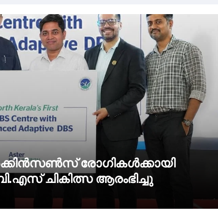
പാർക്കിൻസൺസ് രോഗികൾക്കായി
ി.എസ് ചികിത്സ ആരംഭിച്ചു