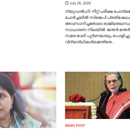
July 26, 2026
ന്യൂഡല്‍ഹി: നീറ്റ് പരീക്ഷ ചോദ്യപ
ചോർച്ചയില്‍ സിജെപി പ്രതിഷേധം
അവസാനിച്ചതോടെ രാജ്യതലസ്
സാധാരണ നിലയില്‍. ജന്തർ മന്തർ ന
സമര വേദി പൂർണമായും പൊളിച്ചു ന
വിദ്യാർഥികള്‍ക്കെതിരെ…
NEWS POST