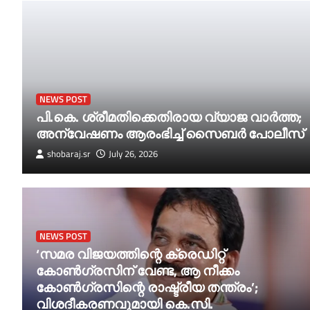
NEWS POST
പി.കെ. ശ്രീമതിക്കെതിരായ വ്യാജ വാര്‍ത്ത;
അന്വേഷണം ആരംഭിച്ച്‌ സൈബര്‍ പോലീസ്
shobaraj.sr
July 26, 2026
NEWS POST
‘സമര വിജയത്തിന്റെ ക്രെഡിറ്റ്
കോണ്‍ഗ്രസിന് വേണ്ട, ആ നീക്കം
കോണ്‍ഗ്രസിന്റെ രാഷ്ട്രീയ തന്ത്രം’;
വിശദീകരണവുമായി കെ.സി.