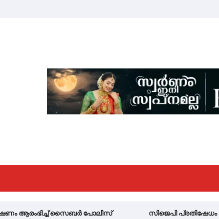
സിജെപി പ്രതിഷേധം അവസാനിച്ചതോടെ രാജ്യതലസ്ഥാനം സാ