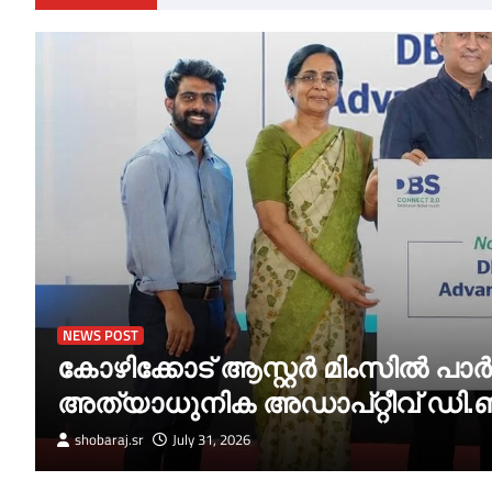
NEWS POST
കോഴിക്കോട് ആസ്റ്റർ മിംസിൽ 
അത്യാധുനിക അഡാപ്റ്റീവ് ഡി.ബ
shobaraj.sr
July 31, 2026