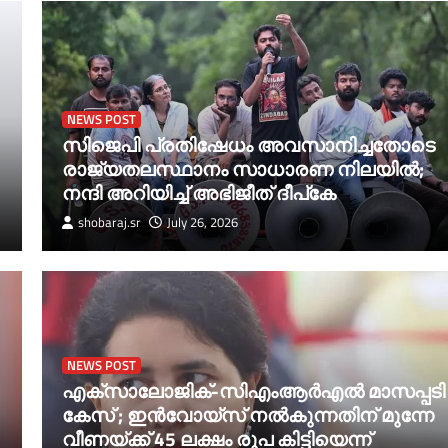
NEWS POST
സിജെപി പ്രതിഷേധം അവസാനിച്ചതോടെ
രാജ്യതലസ്ഥാനം സാധാരണ നിലയില്‍;
നന്ദി അറിയിച്ച്‌ അഭിജീത് ദീപ്കേ
shobaraj.sr
July 26, 2026
NEWS POST
എക്‌സാലോജിക്-സിഎംആര്‍എല്‍ മാസപ്പടി
കേസ് ; ഇന്‍വോയ്‌സ് നല്‍കുന്നതിന് മുന്നേ
വീണയ്ക്ക് 45 ലക്ഷം രൂപ കിട്ടിയെന്ന്