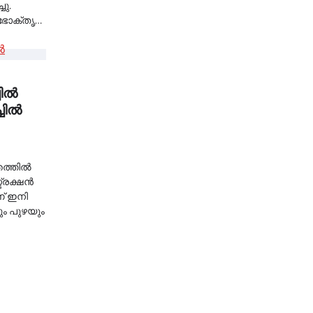
ചു.
ഭോക്തൃ…
ല്‍
ില്‍
തത്തില്‍
്ട്രക്ഷൻ
് ഇനി
ും പുഴയും