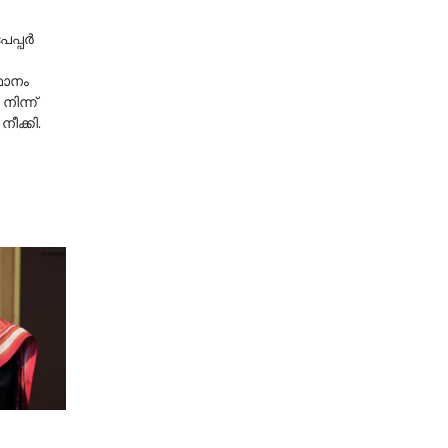
േപ്പർ
ഥാനം
ിന്ന്
ീക്കി.