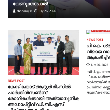
വേണുഗോപാല്‍
shobaraj.sr
July 26, 2026
NEWS POST
പി.കെ. ശ്
വ്യാജ വാ
ആരംഭിച്ച
July 26, 2026
സിപിഎം നേതാവ
പി.കെ. ശ്രീമ
NEWS POST
വാർത്തയില്‍ 
കോഴിക്കോട് ആസ്റ്റർ മിംസിൽ
പോലീസ്. കണ്
പാർക്കിൻസൺസ്
ആണ് കഴിഞ്ഞ 
രോഗികൾക്കായി അത്യാധുനിക
അഡാപ്റ്റീവ് ഡി.ബി.എസ്