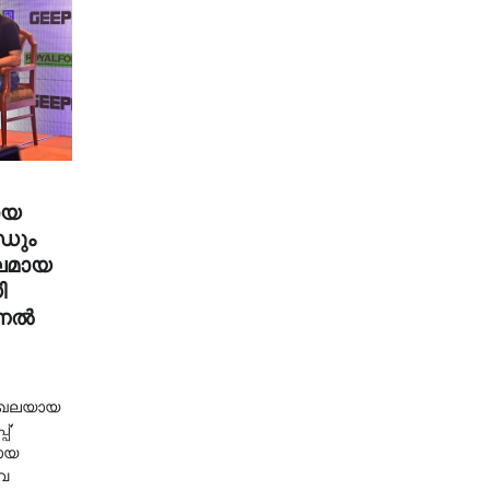
ായ
ഡും
ുലമായ
ി
ഷണൽ
ംഖലയായ
്’
ായ
വ