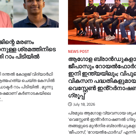
ജിന്റെ മരണം
ടാനുള്ള ശ്രമത്തിനിടെ
NEWS POST
 റാം പിടിയില്‍
ആഗോള ബ്രാൻഡുകള
ജീപാസും റോയൽഫോർ
ഇനി ഇന്ത്യയിലും; വിപ
ദന്തല്‍ കോളജ് വിദ്യാര്‍ഥി
വികസന പദ്ധതികളുമായ
 ആത്മഹത്യ ചെയ്ത കേസില്‍
വെസ്റ്റേൺ ഇൻ്റർനാ
്ടര്‍ റാം പിടിയില്‍ . മൂന്നു
ശേഷമാണ് കർണാടകയിലെ
ഗ്രൂപ്പ്
്…
July 18, 2026
പ്രമുഖ ആഗോള വ്യവസായ ശൃ
‘വെസ്റ്റേൺ ഇൻ്റർനാഷണൽ ഗ്രൂപ്പ
തങ്ങളുടെ മുൻനിര ബ്രാൻഡുകള
‘ജീപാസ്’, ‘റോയൽഫോർഡ്’ എന്നി