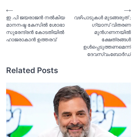
Post
⟵
⟶
ഇ .പി ജയരാജൻ നല്‍കിയ
വഴിപാടുകള്‍ മുടങ്ങരുത് ;
navigation
മാനനഷ്ട കേസില്‍ ശോഭാ
ഗ്യാസ് വിതരണ
സുരേന്ദ്രൻ കോടതിയില്‍
മുൻഗണനയില്‍
ഹാജരാകാൻ ഉത്തരവ്
ക്ഷേത്രങ്ങള്‍
ഉള്‍പ്പെടുത്തണമെന്ന്
ദേവസ്വംബോര്‍ഡ്
Related Posts