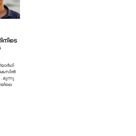
തിനിടെ
‍
യാര്‍ഥി
കേസില്‍
. മൂന്നു
കയിലെ