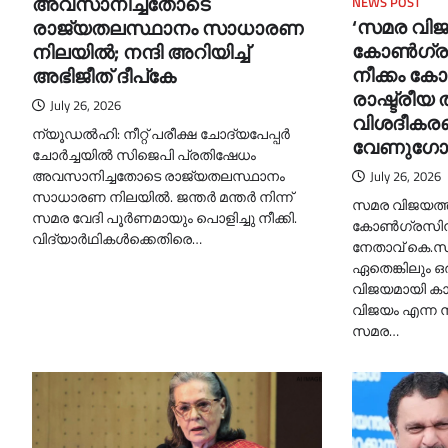
അവസാനിച്ചതോടെ
NEWS POST
‘സമര വിജയ
രാജ്യതലസ്ഥാനം സാധാരണ
കോണ്‍ഗ്ര
നിലയില്‍; നന്ദി അറിയിച്ച്‌
നീക്കം കോ
അഭിജീത് ദീപ്കേ
രാഷ്ട്രീയ ത
July 26, 2026
വിശദീകര
ന്യൂഡല്‍ഹി: നീറ്റ് പരീക്ഷ ചോദ്യപേപ്പർ
വേണുഗോപ
ചോർച്ചയില്‍ സിജെപി പ്രതിഷേധം
അവസാനിച്ചതോടെ രാജ്യതലസ്ഥാനം
July 26, 2026
സാധാരണ നിലയില്‍. ജന്തർ മന്തർ നിന്ന്
സമര വിജയത്തിന
സമര വേദി പൂർണമായും പൊളിച്ചു നീക്കി.
കോണ്‍ഗ്രസിന്
വിദ്യാർഥികള്‍ക്കെതിരെ…
നേതാവ് കെ.സ
ഏതെങ്കിലും ഒരു
വിജയമായി കാ
വിജയം എന്ന 
സമര…