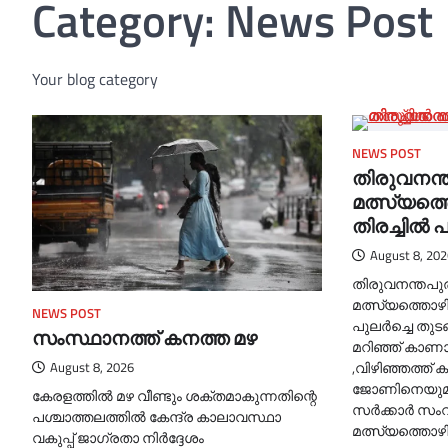
Category:
News Post
Your blog category
NEWS POST
തിരുവനന്
മത്സ്യത്ത
തിരച്ചില്‍ 
August 8, 202
തിരുവനന്തപു
മത്സ്യത്തൊഴില
NEWS POST
പുലര്‍ച്ചെ തുട
സംസ്ഥാനത്ത് കനത്ത മഴ
മറിഞ്ഞ് കാണ
,വിഴിഞ്ഞത്ത
August 8, 2026
ജോണിനെയുമാണ
കേരളത്തില്‍ മഴ വീണ്ടും ശക്തമാകുന്നതിന്റെ
സര്‍ക്കാര്‍ സം
പശ്ചാത്തലത്തില്‍ കേന്ദ്ര കാലാവസ്ഥാ
മത്സ്യത്തൊഴ
വകുപ്പ് ജാഗ്രതാ നിർദ്ദേശം