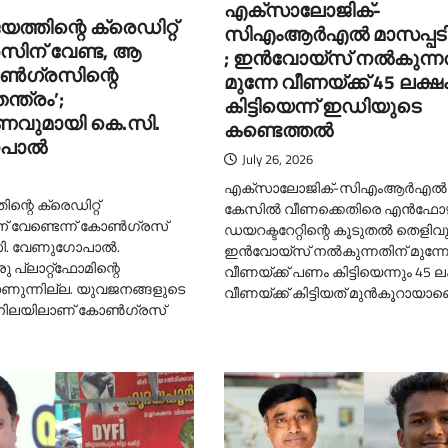
എക്‌സാലോജിക്-
ത്തിന്റെ ക്രെഡിറ്റ്
സിഎംആര്‍എല്‍ മാസപ്പട
സിന് വേണ്ട, ആ
; ഇന്‍വോയ്‌സ് നല്‍കുന്ന
ണ്‍ഗ്രസിന്റെ
മുന്നേ വീണയ്ക്ക് 45 ലക്ഷ
ന്ത്രം’;
കിട്ടിയെന്ന് ഇഡിയുടെ
ണവുമായി കെ.സി.
കണ്ടെത്തല്‍
ാല്‍
July 26, 2026
എക്‌സാലോജിക്-സിഎംആര്‍എല്‍ 
്റെ ക്രെഡിറ്റ്
കേസില്‍ വീണക്കെതിരെ എന്‍ഫോഴ്‌സ
 വേണ്ടെന്ന് കോണ്‍ഗ്രസ്
ഡയറക്ടറേറ്റിന്റെ കൂടുതല്‍ തെളിവു
ി. വേണുഗോപാല്‍.
ഇന്‍വോയ്‌സ് നല്‍കുന്നതിന് മുന്ന
 പ്ലാറ്റ്‌ഫോമിന്റെ
വീണയ്ക്ക് പണം കിട്ടിയെന്നും 45 ല
ണുന്നില്ല. യുവജനങ്ങളുടെ
വീണയ്ക്ക് കിട്ടിയത് മുന്‍കൂറായാ
നിലയിലാണ് കോണ്‍ഗ്രസ്