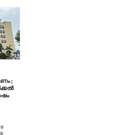
ണം ;
്കല്‍
േഷം
്‍
്‍