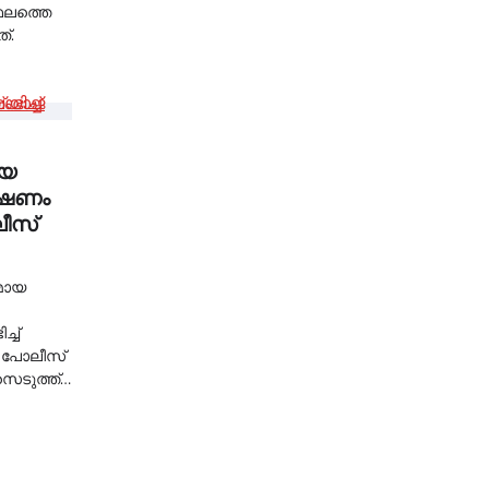
്ഥലത്തെ
്.
ായ
വേഷണം
ലീസ്
മായ
ച്‌
 പോലീസ്
െടുത്ത്…