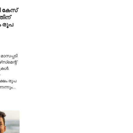
ി കേസ്
തിന്
ം രൂപ
മാസപ്പടി
്‌മെന്റ്
കള്‍.
േ
ക്ഷം രൂപ
ണെന്നും…