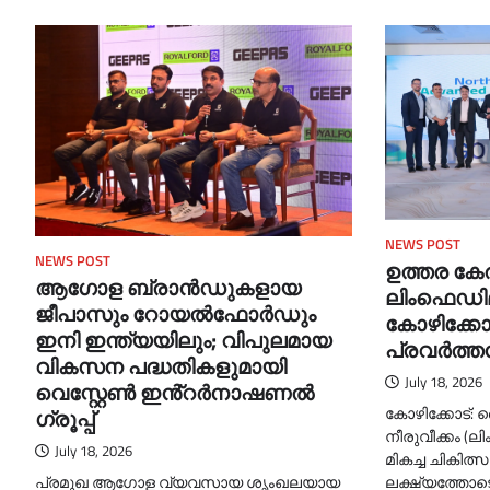
NEWS POST
NEWS POST
ഉത്തര കേ
ആഗോള ബ്രാൻഡുകളായ
ലിംഫെഡിമ 
ജീപാസും റോയൽഫോർഡും
കോഴിക്കോട
ഇനി ഇന്ത്യയിലും; വിപുലമായ
പ്രവർത്തന
വികസന പദ്ധതികളുമായി
July 18, 2026
വെസ്റ്റേൺ ഇൻ്റർനാഷണൽ
കോഴിക്കോട്
ഗ്രൂപ്പ്
നീരുവീക്കം (ല
July 18, 2026
മികച്ച ചികിത്
ലക്ഷ്യത്തോടെ
പ്രമുഖ ആഗോള വ്യവസായ ശൃംഖലയായ