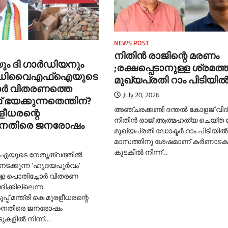
NEWS POST
നിതിൻ രാജിന്റെ മരണം
ം ദി ഗാര്‍ഡിയനും
;രക്ഷപ്പെടാനുള്ള ശ്രമത്
ിയ ഡിവൈഎഫ്‌ഐയുടെ
മുഖ്യപ്രതി റാം പിടിയില്
ര്‍ വിതരണത്തെ
July 20, 2026
യക്കുന്നതെന്തിന്?
അഞ്ചരക്കണ്ടി ദന്തല്‍ കോളജ് വിദ്
രളീധരന്റെ
നിതിന്‍ രാജ് ആത്മഹത്യ ചെയ്ത 
ിനെതിരെ ജനരോഷം
മുഖ്യപ്രതി ഡോക്ടര്‍ റാം പിടിയില്‍ 
മാസത്തിനു ശേഷമാണ് കർണാട
കുടകില്‍ നിന്ന്…
ുടെ നേതൃത്വത്തില്‍
നടക്കുന്ന ‘ഹൃദയപൂര്‍വം’
്ള പൊതിച്ചോര്‍ വിതരണ
ിക്കില്ലെന്ന
് മന്ത്രി കെ മുരളീധരന്റെ
തിനെതിരെ ജനരോഷം
ടുകളില്‍ നിന്ന്…