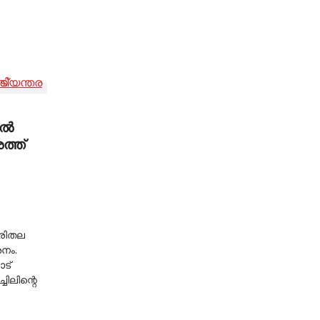
്‍
ത്ത്
ത്രിതല
ശനം.
ാട്
ചിലിന്റെ