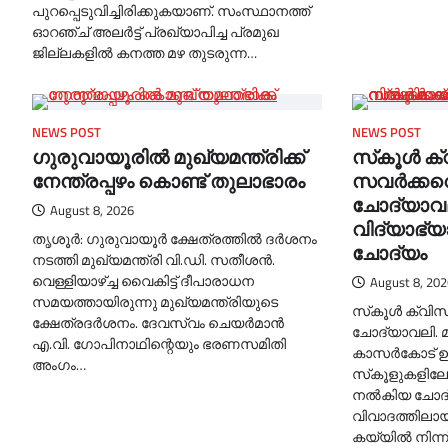
പുറപ്പെടുവിച്ചിരിക്കുകയാണ്. സംസ്ഥാനത്ത്
ഓറഞ്ച് അലർട്ട് പ്രഖ്യാപിച്ച പ്രമുഖ
ജില്ലകളില്‍ കനത്ത മഴ തുടരുന്ന…
NEWS POST
NEWS POST
ഗുരുവായൂരില്‍ മുഖ്യമന്ത്രിക്ക്
സ്‌കൂള്‍ ക
നേന്ത്രപ്പഴം കൊണ്ട് തുലാഭാരം
സവര്‍ക്കറെ 
ചോദ്യാവല
August 8, 2026
വിദ്യാഭ്യ
തൃശൂർ: ഗുരുവായൂർ ക്ഷേത്രത്തില്‍ ദർശനം
ചോദ്യം
നടത്തി മുഖ്യമന്ത്രി വി.ഡി. സതീശൻ.
വെള്ളിയാഴ്ച്ച വൈകിട്ട് ദീപാരാധന
August 8, 202
സമയത്തായിരുന്നു മുഖ്യമന്ത്രിയുടെ
സ്‌കൂള്‍ ക്വിസി
ക്ഷേത്രദർശനം. ദേവസ്വം ചെയർമാൻ
ചോദ്യാവലി. മ
എ.വി. ഗോപിനാഥിന്റെയും ഭരണസമിതി
കാസര്‍കോട് 
അംഗം…
സ്‌കൂളുകളിലേക
നല്‍കിയ ചോ
വിവാദത്തിലായി
കയ്യില്‍ നിന്ന