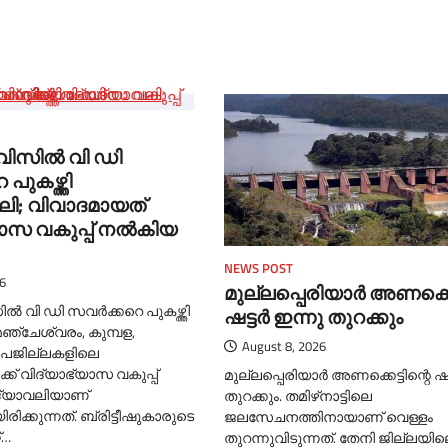
്വിസില്‍ വി ഡി
പുകഴ്ത്തി
ി; വിവാദമായത്
ാസ വകുപ്പ് നല്‍കിയ
NEWS POST
6
മുല്ലപ്പെരിയാര്‍ അണക്കെട
ല്‍ വി ഡി സവര്‍ക്കറെ പുകഴ്ത്തി
ഷട്ടര്‍ ഇന്നു തുറക്കും
ഞ്ചേശ്വരം, കുമ്പള,
August 8, 2026
ഉപജില്ലകളിലെ
്ക് വിദ്യാഭ്യാസ വകുപ്പ്
മുല്ലപ്പെരിയാര്‍ അണക്കെട്ടിന്റെ ഷട്
ദ്യാവലിയാണ്
തുറക്കും. തമിഴ്‌നാട്ടിലെ
രിക്കുന്നത്. ബ്രിട്ടീഷുകാരുടെ
ജലസേചനത്തിനായാണ് വെള്ളം
്…
തുറന്നുവിടുന്നത്. തേനി ജില്ലയില