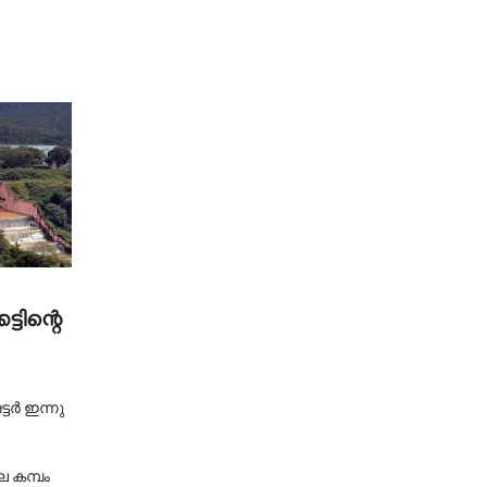
്ടിന്റെ
ടര്‍ ഇന്നു
െ കമ്പം