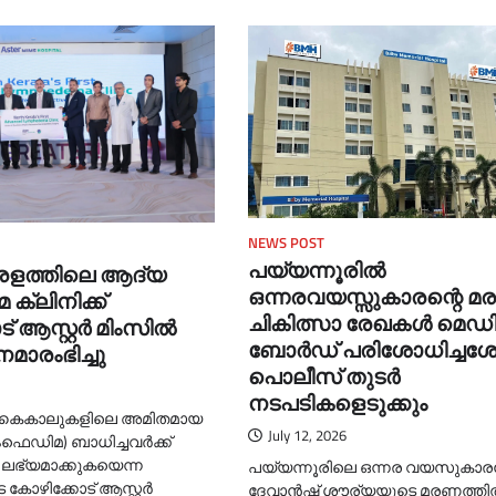
NEWS POST
പയ്യന്നൂരില്‍
രളത്തിലെ ആദ്യ
ഒന്നരവയസ്സുകാരന്റെ മര
ക്ലിനിക്ക്
ചികിത്സാ രേഖകള്‍ മെഡിക
് ആസ്റ്റർ മിംസിൽ
ബോര്‍ഡ് പരിശോധിച്ചശ
മാരംഭിച്ചു
പൊലീസ് തുടര്‍
നടപടികളെടുക്കും
: കൈകാലുകളിലെ അമിതമായ
July 12, 2026
ിംഫെഡിമ) ബാധിച്ചവർക്ക്
സ ലഭ്യമാക്കുകയെന്ന
പയ്യന്നൂരിലെ ഒന്നര വയസുകാരന
 കോഴിക്കോട് ആസ്റ്റർ
ദേവാന്‍ഷ് ശൗര്യയുടെ മരണത്തില