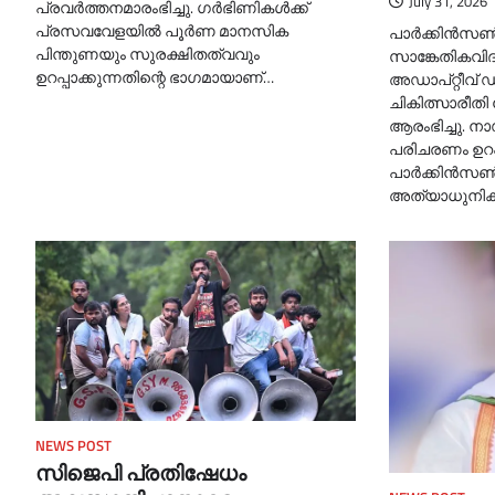
July 31, 2026
പ്രവർത്തനമാരംഭിച്ചു. ഗർഭിണികൾക്ക്
പ്രസവവേളയിൽ പൂർണ മാനസിക
പാർക്കിൻസൺ
പിന്തുണയും സുരക്ഷിതത്വവും
സാങ്കേതികവി
ഉറപ്പാക്കുന്നതിന്റെ ഭാഗമായാണ്…
അഡാപ്റ്റീവ് ഡ
ചികിത്സാരീതി
ആരംഭിച്ചു. 
പരിചരണം ഉറപ്
പാർക്കിൻസൺ
അത്യാധുനി
NEWS POST
സിജെപി പ്രതിഷേധം