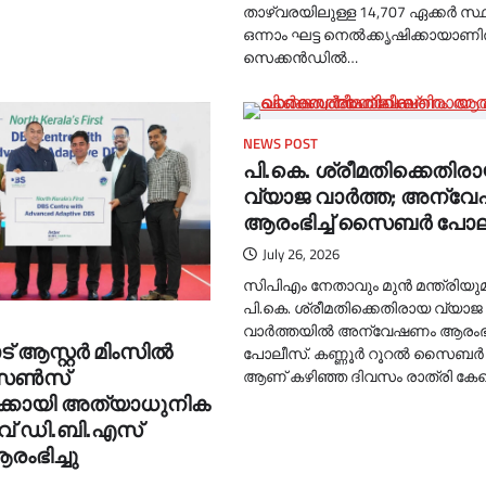
താഴ്വരയിലുള്ള 14,707 ഏക്കര്‍ സ
ഒന്നാം ഘട്ട നെല്‍ക്കൃഷിക്കായാണിത
സെക്കന്‍ഡില്‍…
NEWS POST
പി.കെ. ശ്രീമതിക്കെതിര
വ്യാജ വാര്‍ത്ത; അന്
ആരംഭിച്ച്‌ സൈബര്‍ പോ
July 26, 2026
സിപിഎം നേതാവും മുൻ മന്ത്രിയു
പി.കെ. ശ്രീമതിക്കെതിരായ വ്യാജ
വാർത്തയില്‍ അന്വേഷണം ആരംഭിച്
് ആസ്റ്റർ മിംസിൽ
പോലീസ്. കണ്ണൂർ റൂറല്‍ സൈബർ
ൻസൺസ്
ആണ് കഴിഞ്ഞ ദിവസം രാത്രി കേസ
്കായി അത്യാധുനിക
ീവ് ഡി.ബി.എസ്
രംഭിച്ചു