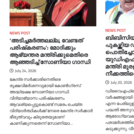
NEWS POST
NEWS POST
ബിബിസിയു
‘അടിച്ചമര്‍ത്തലല്ല, വേണ്ടത്
പുകഴ്ത്ത
പരിഷ്‌കരണം’: മോദിക്കും
പൊതിച്ചോ
ആഭ്യന്തര മന്ത്രിക്കുമെതിരെ
യുഡിഎഫ് ഭ
ആഞ്ഞടിച്ച്‌ സോണിയാ ഗാന്ധി
മന്ത്രി മു
July 24, 2026
നീക്കത്ത
കേന്ദ്ര സർക്കാരിനെതിരെ
July 20, 2026
രൂക്ഷവിമർശനവുമായി കോണ്‍ഗ്രസ്
ഡിവൈഎഫ്‌ഐയ
അദ്ധ്യക്ഷ സോണിയാ ഗാന്ധി.
വര്‍ഷങ്ങളായി 
വിദ്യാഭ്യാസ പരിഷ്‌കരണം
എന്ന പേരിലുള
ആവശ്യപ്പെട്ടുകൊണ്ട് സമരം ചെയ്ത
പദ്ധതി അനുവദ
വിദ്യാർത്ഥികള്‍ക്ക് നേരെ കേന്ദ്ര സർക്കാർ
ആരോഗ്യവകുപ്പ
ഭീരുത്വവും ക്രൂരതയുമാണ്
പരാമര്‍ശത്
കാണിക്കുന്നതെന്ന് സോണിയാ…
കടുക്കുന്നു. വീ