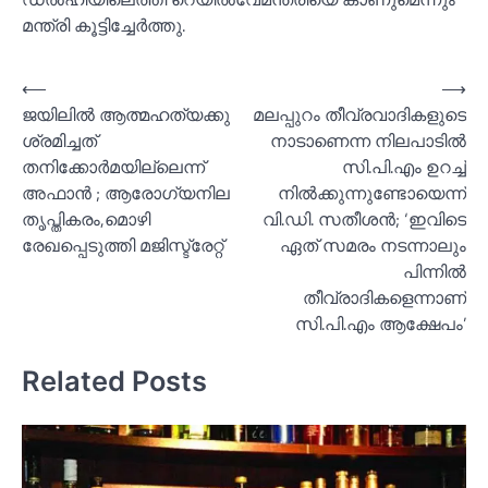
മന്ത്രി കൂട്ടിച്ചേർത്തു.
Post
⟵
⟶
ജയിലില്‍ ആത്മഹത്യക്കു
മലപ്പുറം തീവ്രവാദികളുടെ
navigation
ശ്രമിച്ചത്
നാടാണെന്ന നിലപാടില്‍
തനിക്കോര്‍മയില്ലെന്ന്
സി.പി.എം ഉറച്ച്‌
അഫാൻ ; ആരോഗ്യനില
നില്‍ക്കുന്നുണ്ടോയെന്ന്
തൃപ്തികരം,മൊഴി
വി.ഡി. സതീശൻ; ‘ഇവിടെ
രേഖപ്പെടുത്തി മജിസ്ട്രേറ്റ്‌
ഏത് സമരം നടന്നാലും
പിന്നില്‍
തീവ്രാദികളെന്നാണ്
സി.പി.എം ആക്ഷേപം’
Related Posts