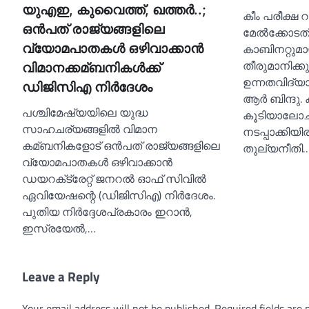
യുഎഇ, കുവൈത്ത്, ഖത്തര്‍..;
കീം പരീക്ഷ റദ
ഒന്‍പത് രാജ്യങ്ങളിലെ
മേല്‍ക്കോടത
കാബിനറ്റുമാ
വ്യോമപാതകള്‍ ഒഴിവാക്കാന്‍
തീരുമാനിക്കു
വിമാനക്കമ്ബനികള്‍ക്ക്
ഉന്നതവിദ്യാഭ
ഡിജിസിഎ നിര്‍ദേശം
ആര്‍ ബിന്ദു.
പശ്ചിമേഷ്യയിലെ യുദ്ധ
കൂടിയാലോചി
സാഹചര്യങ്ങളില്‍ വിമാന
നടപ്പാക്കിയിര
കമ്ബനികളോട് ഒന്‍പത് രാജ്യങ്ങളിലെ
തുല്യനീതി
വ്യോമപാതകള്‍ ഒഴിവാക്കാന്‍
ഡയറക്‌ട്രേറ്റ് ജനറല്‍ ഓഫ് സിവില്‍
ഏവിയേഷന്റെ (ഡിജിസിഎ) നിര്‍ദേശം.
പുതിയ നിര്‍ദ്ദേശപ്രകാരം ഇറാന്‍,
ഇസ്രയേല്‍,…
Leave a Reply
Your email address will not be published.
Required fields are