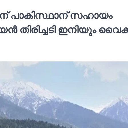
ന് പാകിസ്ഥാന് സഹായം
യൻ തിരിച്ചടി ഇനിയും വൈക