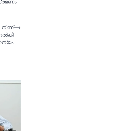
ആക്രമണം
നിന്ന്
⟶
നല്‍കി
ന്യം