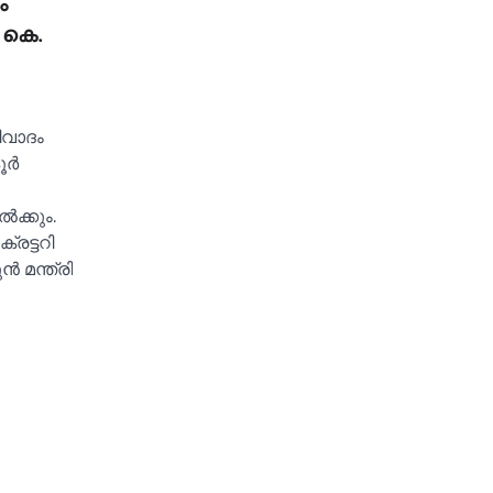
ം
 കെ.
ിവാദം
ര്‍
ക്കും.
്രട്ടറി
 മന്ത്രി