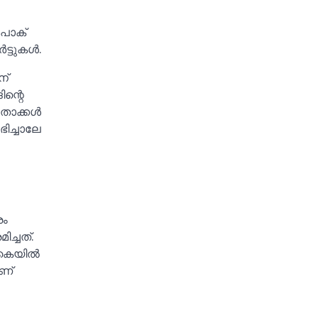
 പാക്
ടുകള്‍.
ന്
ന്റെ
ാക്കള്‍
ിച്ചാലേ
രം
ച്ചത്.
കൈയില്‍
ാണ്