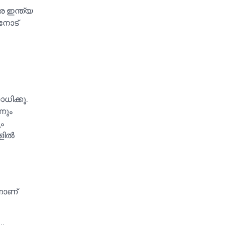
 ഇന്ത്യ
ിനോട്
ധിക്കൂ.
നും
ം
ില്‍
്നാണ്