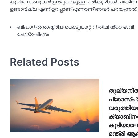
കുഴിബോംബുകള്‍ ഉള്‍പ്പടെയുള്ള ചതിക്കുഴികള്‍ പാകി
ഉണ്ടാവില്ല എന്ന് ഉറപ്പാണ് എന്നാണ് അവർ പറയുന്നത്.
Post
⟵
ബിഹാറില്‍ രാഷ്ട്രീയ കൊടുങ്കാറ്റ്; നിതീഷിൻ്റെ ഭാവി
ചോദ്യചിഹ്നം
navigation
Related Posts
തുല്യനീത
പ്രോസ്പ്രക
വരുത്തിയത
ക്യാബിനറ്
കൂടിയാലോച
മന്ത്രി ആര്