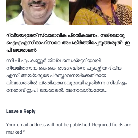
ദിവ്യയുടേത് സ്വാഭാവിക പ്രതികരണം, നല്ലൊരു
ഐഎഎസ്‌ ഓഫിസറെ അപകീര്‍ത്തിപ്പെടുത്തരുത് : ഇ
പി ജയരാജൻ
സി.പി.എം കണ്ണൂർ ജില്ല സെക്രട്ടറിയായി
നിയമിതനായ കെ.കെ. രാഗേഷിനെ പുകഴ്ത്തിയ ദിവ്യ
എസ്. അയ്യരുടെ പ്രസ്താവനയ്ക്കെതിരായ
വിവാധത്തില്‍ പ്രതികരണവുമായി മുതിർന്ന സിപിഎം
നേതാവ് ഇ.പി. ജയരാജൻ. അനാവശ്യമായ…
Leave a Reply
Your email address will not be published.
Required fields are
marked
*