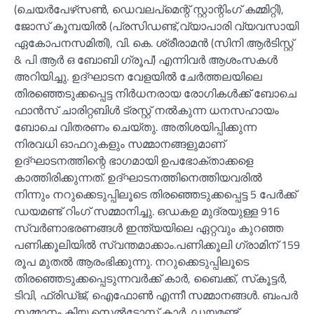
(ചെയര്‍പേഴ്‌സണ്‍, ഡെവലപ്‌മെന്റ് സ്റ്റാന്റിംഗ് കമ്മിറ്റി),
ജോസ് കൂമ്പയില്‍ (പ്രസിഡണ്ട്,വ്യാപാരി വ്യവസായി
ഏകോപനസമിതി), വി. കെ. ശ്രീരാമന്‍ (സിനി ആര്‍ടിസ്റ്റ്
& പി ആര്‍ ഒ ബോബി ഗ്രൂപ്) എന്നിവര്‍ ആശംസകള്‍
അറിയിച്ചു. ഉദ്ഘാടന വേളയില്‍ ചേര്‍ത്തലയിലെ
തിരഞ്ഞെടുക്കപ്പെട്ട നിര്‍ധനരായ രോഗികള്‍ക്ക് ബോചെ
ഫാന്‍സ് ചാരിറ്റബിള്‍ ട്രസ്റ്റ് നല്‍കുന്ന ധനസഹായം
ബോചെ വിതരണം ചെയ്തു. അതിശയിപ്പിക്കുന്ന
നിരവധി ഓഫറുകളും സമ്മാനങ്ങളുമാണ്
ഉദ്ഘാടനത്തിന്റെ ഭാഗമായി ഉപഭോക്താക്കളെ
കാത്തിരിക്കുന്നത്. ഉദ്ഘാടനത്തിനെത്തിയവരില്‍
നിന്നും നറുക്കെടുപ്പിലൂടെ തിരഞ്ഞെടുക്കപ്പെട്ട 5 പേര്‍ക്ക്
ഡയമണ്ട് റിംഗ് സമ്മാനിച്ചു. ഒഡകഉ മുദ്രയുള്ള 916
സ്വര്‍ണാഭരണങ്ങള്‍ ഇന്ത്യയിലെ ഏറ്റവും കുറഞ്ഞ
പണിക്കൂലിയില്‍ സ്വന്തമാക്കാം.പണിക്കൂലി ഗ്രാമിന് 159
രൂപ മുതല്‍ ആരംഭിക്കുന്നു. നറുക്കെടുപ്പിലൂടെ
തിരഞ്ഞെടുക്കപ്പെടുന്നവര്‍ക്ക് കാര്‍, ബൈക്ക്, സ്‌കൂട്ടര്‍,
ടിവി, ഫ്രിഡ്ജ്, ഐഫോണ്‍ എന്നീ സമ്മാനങ്ങള്‍. ബംപര്‍
സമ്മാനം കിയ സെല്‍ടോസ് കാര്‍. ഡയമണ്ട്