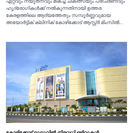
ഏറ്റവും ന്യൂതനവും മികച്ച ചികിത്സയും പരിചരണവും
ഹൃദ്രോഗികൾക്ക് നൽകുന്നതിനായി ഉത്തര
കേരളത്തിലെ ആദ്യത്തേതും സമ്പൂർണ്ണവുമായ
അയോർട്ടിക് ക്ലിനിക് കോഴിക്കോട് ആസ്റ്റ്ർ മിംസിൽ…
കോഴിക്കോട് ലുലുവില്‍ നിരവധി ഒഴിവുകള്‍,