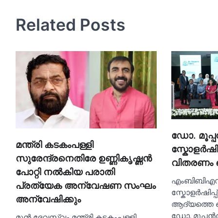
Related Posts
ഡോ. മൂപ്
മന്ത്രി കടകംപള്ളി
സ്കോളർഷി
സുരേന്ദ്രനെതിരേ ഉണ്ണികൃഷ്ണൻ
വിതരണം 
പോറ്റി നല്‍കിയ പരാതി
എംബിബിഎസ്
പ്രത‍്യേക അന്വേഷണ സംഘം
സ്കോളർഷിപ്
അന്വേഷിക്കും
ആദ്യത്തെ 
ഡോ. മൂപ്പൻ
മുൻ ദേവസ്വം മന്ത്രി കടകംപള്ളി