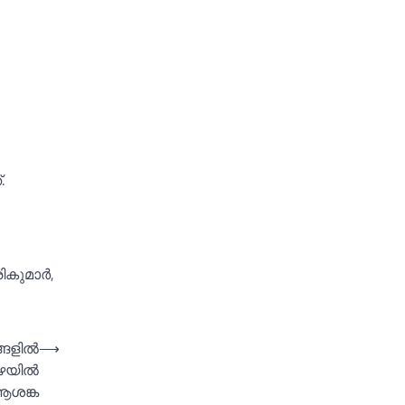
.
കുമാര്‍,
ങളില്‍
⟶
ഴയില്‍
ആശങ്ക