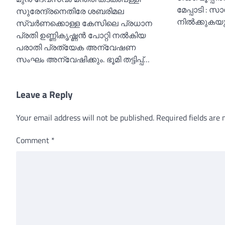
മേപ്പാടി : സ
സുരേന്ദ്രനെതിരേ ശബരിമല
നിൽക്കുകയ
സ്വർണക്കൊള്ള കേസിലെ പ്രധാന
പ്രതി ഉണ്ണികൃഷ്ണൻ പോറ്റി നല്‍കിയ
പരാതി പ്രത‍്യേക അന്വേഷണ
സംഘം അന്വേഷിക്കും. ഭൂമി തട്ടിപ്പ്…
Leave a Reply
Your email address will not be published.
Required fields are
Comment
*