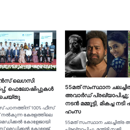
പൻസ് ലെഗസി
55മത് സംസ്ഥാന ചലച്ചിത
പ്പ്, ഫെലോഷിപ്പുകൾ
അവാര്‍ഡ് പ്രഖ്യാപിച്ചു; മ
ചെയ്തു
നടൻ മമ്മൂട്ടി, മികച്ച നടി
 പഠനത്തിന് 100% ഫീസ്
ഹംസ
പ് നൽകുന്ന കേരളത്തിലെ
മെഡിക്കൽ കോളേജായി
55മത് സംസ്ഥാന ചലച്ചിത്ര
സ് മെഡിക്കൽ കോളേജ്.
പ്രഖ്യാപിച്ചു. മന്ത്രി സജി