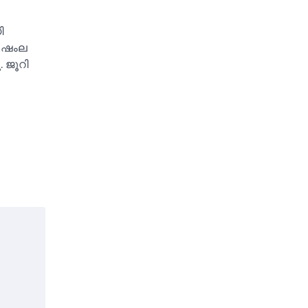
ി
ി ഷംല
 ജൂറി