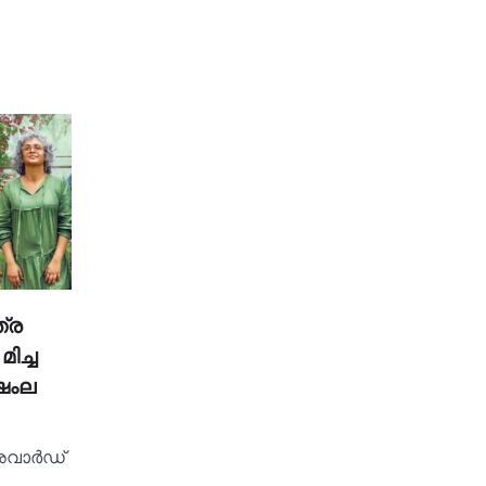
്ര
ിച്ച
 ഷംല
 അവാർഡ്