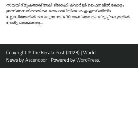
സയ്യിദ് മുഷ്താഖ് അലി ട്രോഫി ക്വാർട്ടർ ഫൈനലിൽ കേരളം
ഇന്ന് അസമിനെതിരെ. മൊഹാലിയിലെ ഐഎസ് ബിന്ദ്ര
സ്റ്റേഡിയത്തിൽ വൈകുന്നേരം 4.30നാണ് മത്സരം. ഗ്രൂപ്പ് ഘട്ടത്തിൽ
നേരിട്ട ഒരേയൊരു…
Copyright © The Kerala Post (2023) | World
News by
Ascendoor
| Powered by
WordPress
.