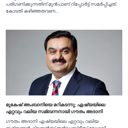
പരിഗണിക്കുന്നതിന് മുൻപാണ് റിപ്പോർട്ട് സമർപ്പിച്ചത്.
കോടതി കഴിഞ്ഞതവണ…
മുകേഷ് അംബാനിയെ മറികടന്നു; ഏഷ്യയിലെ
ഏറ്റവും വലിയ സമ്ബന്നനായി ഗൗതം അദാനി
ഗൗതം അദാനി ഏഷ്യയിലെ ഏറ്റവും വലിയ
സമ്ബന്നൻ. റിലയൻസ് ഇൻഡസ്ട്രീസ് മേധാവി