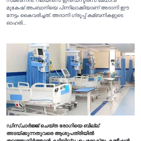
മുകേഷ് അംബാനിയെ പിന്നിലാക്കിയാണ് അദാനി ഈ
നേട്ടം കൈവരിച്ചത്. അദാനി ഗ്രൂപ്പ് കമ്ബനികളുടെ
ഓഹരി…
ഡിസ്ചാര്‍ജ്ജ് ചെയ്ത രോഗിയെ ബില്ല്
അടയ്ക്കുന്നതുവരെ ആശുപത്രിയില്‍
തടഞ്ഞുനിര്‍ത്താൻ കഴിയില്ല ;ഉപഭോക്തൃ കമ്മീഷൻ