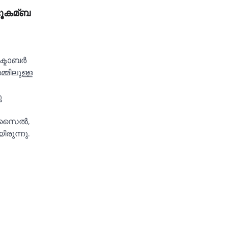
 ഭൂകമ്ബ
ഒക്ടോബർ
മിലുള്ള
ു
ിസൈല്‍,
രുന്നു.