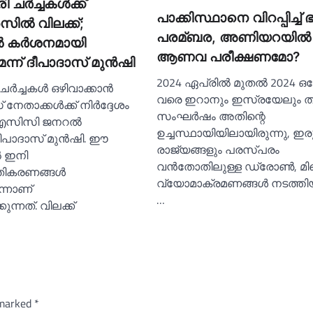
 ചര്‍ച്ചകള്‍ക്ക്
പാക്കിസ്ഥാനെ വിറപ്പിച്ച്‌
ില്‍ വിലക്ക്;
പരമ്ബര, അണിയറയില്‍
്‍ കര്‍ശനമായി
ആണവ പരീക്ഷണമോ?
്ന് ദീപാദാസ് മുന്‍ഷി
2024 ഏപ്രില്‍ മുതല്‍ 2024 
ചര്‍ച്ചകള്‍ ഒഴിവാക്കാൻ
വരെ ഇറാനും ഇസ്രയേലും തമ്
നേതാക്കള്‍ക്ക് നിർദ്ദേശം
സംഘർഷം അതിന്റെ
സിസി ജനറല്‍
ഉച്ചസ്ഥായിയിലായിരുന്നു, ഇര
ദീപാദാസ് മുന്‍ഷി. ഈ
രാജ്യങ്ങളും പരസ്പരം
‍ ഇനി
വൻതോതിലുള്ള ഡ്രോണ്‍, മ
ികരണങ്ങള്‍
വ്യോമാക്രമണങ്ങള്‍ നടത്തിയി
്നാണ്
…
കുന്നത്. വിലക്ക്
…
 marked
*