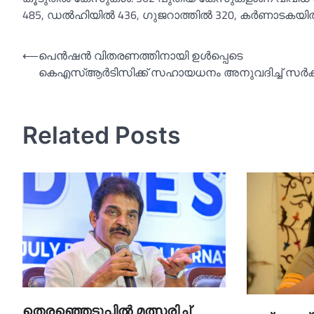
485, ഡല്‍ഹിയില്‍ 436, ഗുജറാത്തില്‍ 320, കര്‍ണാടകയ
Post
⟵
പെൻഷൻ വിതരണത്തിനായി ഉള്‍പ്പെടെ
കെഎസ്‌ആര്‍ടിസിക്ക് സഹായധനം അനുവദിച്ച്‌ സര്‍ക്ക
navigation
Related Posts
തെരഞ്ഞെടുപ്പില്‍ മത്സരിച്ച്‌