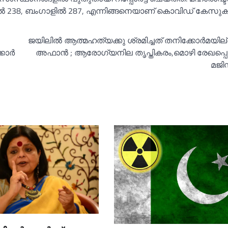
ില്‍ 238, ബംഗാളില്‍ 287, എന്നിങ്ങനെയാണ് കൊവിഡ് കേസുകള
ജയിലില്‍ ആത്മഹത്യക്കു ശ്രമിച്ചത് തനിക്കോര്‍മയില്
ാര്‍
അഫാൻ ; ആരോഗ്യനില തൃപ്തികരം,മൊഴി രേഖപ്പെട
മജിസ്ട