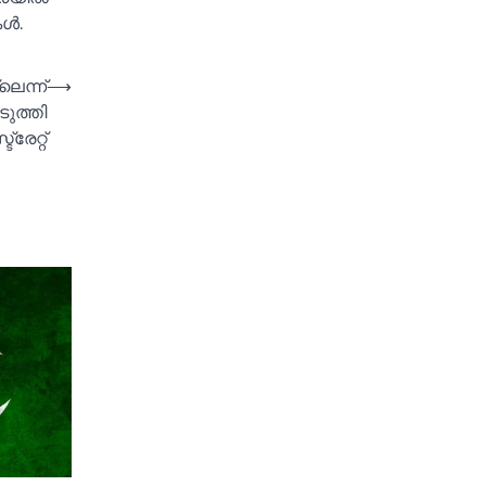
്‍.
ലെന്ന്
⟶
ുത്തി
്രേറ്റ്‌