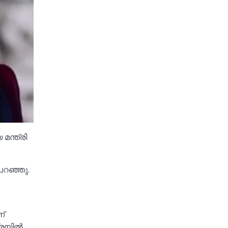
മന്ത്രി
പറഞ്ഞു.
ണ്
രയില്‍