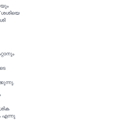
െയും
ണ് ശശിയെ
ശശി
്റാനും
ുടെ
ുന്നു.
ം
േശിക
 എന്നു