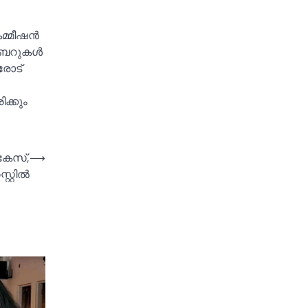
കമ്മീഷന്‍
്ബറുകള്‍
രോട്
ിക്കും
കേസ്,
⟶
്റില്‍