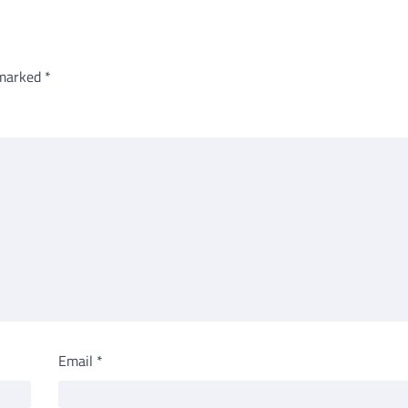
 marked
*
Email
*