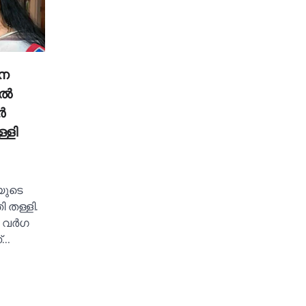
നെ
്‍
‍
്ളി
യുടെ
 തള്ളി.
 വര്‍ഗ
്…