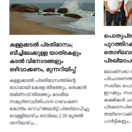
പൊതുപ്ര
പുറത്തിറക്
കള്ളക്കടല്‍ പ്രതിഭാസം;
തൊഴിലവസ
ബീച്ചിലേക്കുള്ള യാത്രകളും
പ്രഖ്യാപന
കടല്‍ വിനോദങ്ങളും
ഒഴിവാക്കണം, മുന്നറിയിപ്പ്
ലോക്സഭാ തി
പ്രചാരണത്ത
കള്ളക്കടല്‍ പ്രതിഭാസത്തിന്റെ
സഖ്യം പൊ
ഭാഗമായി കേരള തീരത്തും, തെക്കൻ
ഇറക്കും. സ
തമിഴ്‌നാട് തീരത്തും ദേശീയ
കക്ഷികള്‍ ച
സമുദ്രസ്ഥിതിപഠന ഗവേഷണ
പ്രകടനപ്ര
കേന്ദ്രം റെഡ് അലർട്ട് പ്രഖ്യാപിച്ചു.
തയ്യാറാക്ക
വെള്ളിയാഴ്ച രാവിലെ 2.30 മുതല്‍
പാർട്ടികളും,
ശനിയാഴ്ച…