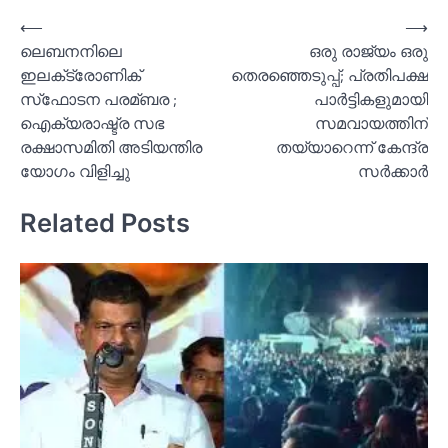
Post
⟵
⟶
ലെബനനിലെ
ഒരു രാജ്യം ഒരു
navigation
ഇലക്‌ട്രോണിക്
തെരഞ്ഞെടുപ്പ്; പ്രതിപക്ഷ
സ്‌ഫോടന പരമ്ബര ;
പാര്‍ട്ടികളുമായി
ഐക്യരാഷ്ട്ര സഭ
സമവായത്തിന്
രക്ഷാസമിതി അടിയന്തിര
തയ്യാറെന്ന് കേന്ദ്ര
യോഗം വിളിച്ചു
സര്‍ക്കാര്‍
Related Posts