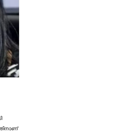
ി
്തിനാണ്