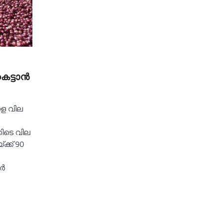
5
െട്ടാന്‍
ാള വില
്കിടെ വില
്ക്ക് 90
്‍