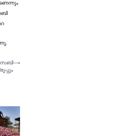
ണെന്നും
െബി
റെ
നു.
സെബി
⟶
ൂപ്പും