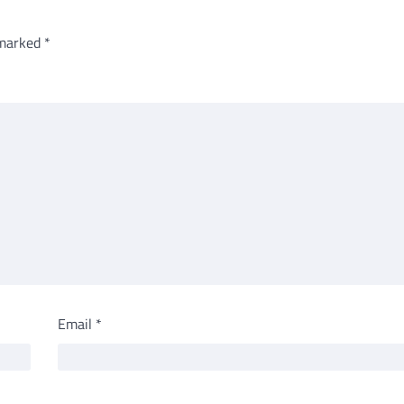
 marked
*
Email
*