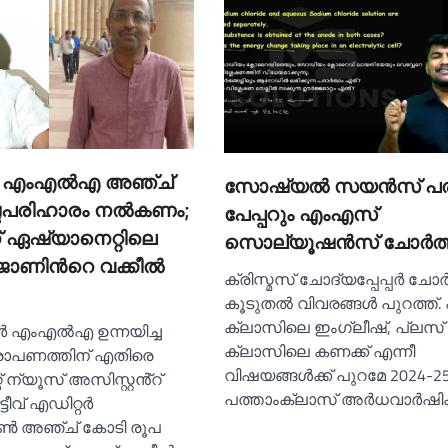
്‍ എംഎല്‍എ അഞ്ച്
സോഷ്യല്‍ സയന്‍സ് പര
ടപരിഹാരം നല്‍കണം;
പേപ്പറും എംഎസ്
് ഏഷ്യാനെറ്റിലെ
സൊല്യൂഷൻസ് ചോര്‍ത്
ോണിന്‍റെ വക്കീല്‍
ക്രിസ്മസ് ചോദ്യപ്പേപ്പർ ചോര്‍
കൂടുതല്‍ വിവരങ്ങള്‍ പുറത്ത്.
ക്ലാസിലെ ഇംഗ്ലീഷ്, പ്ലസ്
 എംഎല്‍എ ഉന്നയിച്ച
ക്ലാസിലെ കണക്ക് എന്നീ
ോപണത്തിന് എതിരെ
വിഷയങ്ങള്‍ക്ക് പുറമേ 2024-2
 ന്യൂസ് അസിസ്റ്റൻ്റ്
പത്താംക്ലാസ് അര്‍ധവാര്‍ഷ
ടീവ് എഡിറ്റർ
ണ്‍ അഞ്ച് കോടി രൂപ