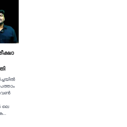
ീക്ഷാ
തി
ച്ചയില്‍
 പത്താം
 വണ്‍
5 ലെ
ിക…