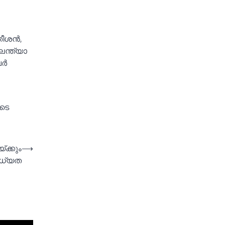
സതീശൻ,
േന്ത്യാ
വർ
ുടെ
്ക്കും
⟶
ാധ്യത