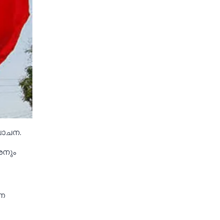
ലോചന.
ശനും
ണ