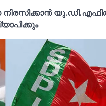
 നിരസിക്കാൻ യു.ഡി.എഫില
യാപിക്കും