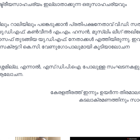
ാഷ്ട്രീയസാഹചര്യം ഇല്ലാതാക്കുന്ന ഒരുസാഹചര്യവും
ിലും റാലിയിലും പങ്കെടുക്കാൻ പ്രതിപക്ഷനേതാവ് വി.ഡി. 
 യു.ഡി.എഫ്. കണ്‍വീനർ എം.എം. ഹസൻ, മുസ്ലിം ലീഗ് അഖില
ജോസഫ് തുടങ്ങിയ യു.ഡി.എഫ്. നേതാക്കള്‍ എത്തിയിരുന്നു. ഇ
െക്രട്ടറി കെ.സി. വേണുഗോപാലുമായി കൂടിയാലോചന
്രശ്നമില്ല, എന്നാല്‍, എസ്.ഡി.പി.ഐ. പോലുള്ള സംഘടനകള
് ആലോചന.
കേരളതീരത്ത് ഇന്നും ഉയര്‍ന്ന തിരമാലയ
കടലാക്രമണത്തിനും സ