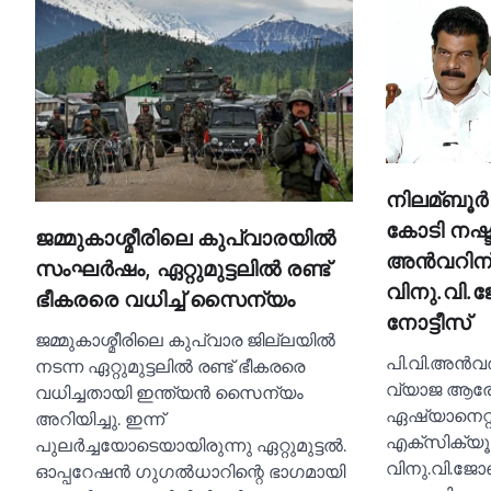
നിലമ്ബൂര
കോടി നഷ്
ജമ്മുകാശ്മീരിലെ കുപ്‌വാരയില്‍
അന്‍വറിന
സംഘര്‍ഷം, ഏറ്റുമുട്ടലില്‍ രണ്ട്
വിനു.വി.ജ
ഭീകരരെ വധിച്ച്‌ സൈന്യം
നോട്ടീസ്
ജമ്മുകാശ്മീരിലെ കുപ്‌വാര ജില്ലയില്‍
പി.വി.അൻവർ
നടന്ന ഏറ്റുമുട്ടലില്‍ രണ്ട് ഭീകരരെ
വ്യാജ ആര
വധിച്ചതായി ഇന്ത്യൻ സൈന്യം
ഏഷ്യാനെറ്റ്
അറിയിച്ചു. ഇന്ന്
എക്സിക്യൂട്
പുലർച്ചയോടെയായിരുന്നു ഏറ്റുമുട്ടല്‍.
വിനു.വി.ജോ
ഓപ്പറേഷൻ ഗുഗല്‍ധാറിന്റെ ഭാഗമായി