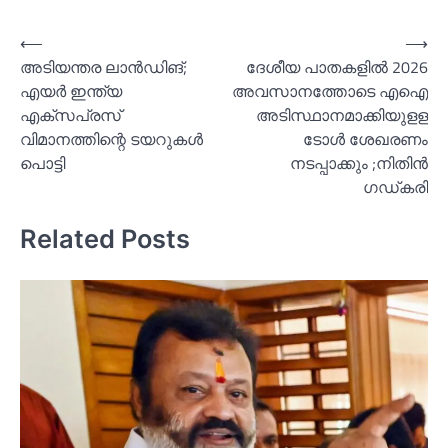
Post
⟵
⟶
അടിയന്തര ലാൻഡിങ്;
ദേശീയ പാതകളില്‍ 2026
navigation
എയര്‍ ഇന്ത്യ
അവസാനത്തോടെ എഐ
എക്സപ്രസ്
അടിസ്ഥാനമാക്കിയുളള
വിമാനത്തിന്റെ ടയറുകള്‍
ടോള്‍ ശേഖരണം
പൊട്ടി
നടപ്പാക്കും ;നിതിൻ
ഗഡ്കരി
Related Posts