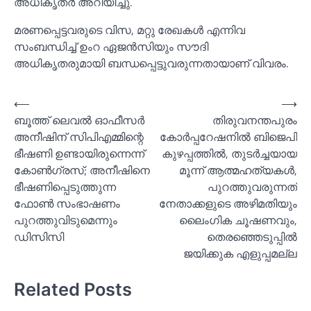
അധികൃതർ അറിയിച്ചു.
മരണപ്പെട്ടവരുടെ വിസ, മറ്റു രേഖകള്‍ എന്നിവ
സംബന്ധിച്ച്‌ ഉംറ ഏജൻസിയും സൗദി
അധികൃതരുമായി ബന്ധപ്പെട്ടുവരുന്നതായാണ് വിവരം.
Post
⟵
⟶
ബൂത്ത് ലെവല്‍ ഓഫീസര്‍
തിരുവനന്തപുരം
navigation
അനീഷിന് സിപിഎമ്മിന്റെ
കോര്‍പ്പറേഷനില്‍ ബിജെപി
ഭീഷണി ഉണ്ടായിരുന്നെന്ന്
കുഴപ്പത്തില്‍, തുടര്‍ച്ചയായ
കോണ്‍ഗ്രസ്; അനീഷിനെ
മൂന്ന് ആത്മഹത്യകള്‍,
ഭീഷണിപ്പെടുത്തുന്ന
പുറത്തുവരുന്നത്
ഫോണ്‍ സംഭാഷണം
നേതാക്കളുടെ അഴിമതിയും
പുറത്തുവിടുമെന്നും
ലൈംഗിക ചൂഷണവും,
ഡിസിസി
തെരഞ്ഞെടുപ്പില്‍
ജയിക്കുക എളുപ്പമല്ല
Related Posts