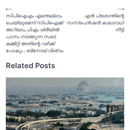
Post
⟵
⟶
സിപിഐഎം എന്തെല്ലാം
എന്‍ പ്രശാന്തിന്റെ
navigation
ചെയ്യുമെന്ന് സിപിഐക്ക്
സസ്പെന്‍ഷന്‍ കാലാവധി
അറിയാം,പിഎം ശ്രീയില്‍
നീട്ടി
പഠനം നടത്തുന്ന സബ്
കമ്മിറ്റി അതിന്റെ വഴിക്ക്
പോകും ; ബിനോയ് വിശ്വം
Related Posts