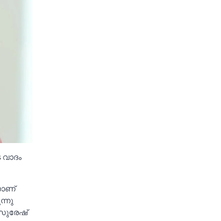
െ വാദം
നാണ്
ന്നു
 സുരേഷ്