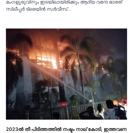
മംഗളൂരുവിനും ഇടയിലായിരിക്കും ആദ്യ വന്ദേ ഭാരത്
സ്ലീപ്പര്‍ ട്രെയിന്‍ സര്‍വീസ്…
2023ല്‍ തീ പിടിത്തത്തില്‍ നഷ്ടം നാല് കോടി, ഇത്തവണ