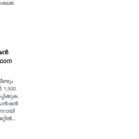
ൈലജ
ൻഷൻ
സ്ഥാന
ണ്ടും
 1,500
ിക്കുക.
 പെൻഷൻ
ിണറായി
റില്‍…