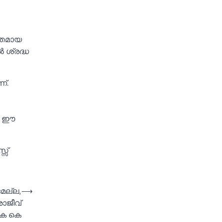
്ഞമായ
 ശ്രദ്ധ
്.
ഷം ഈ
സ്
മല്ല,
⟶
ാജീവ്
 കെ കെ