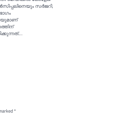
ൻസിപ്പലിനെയും സർജറി,
ഭാഗം
യുമാണ്
്തിന്
ക്കുന്നത്.…
 marked
*