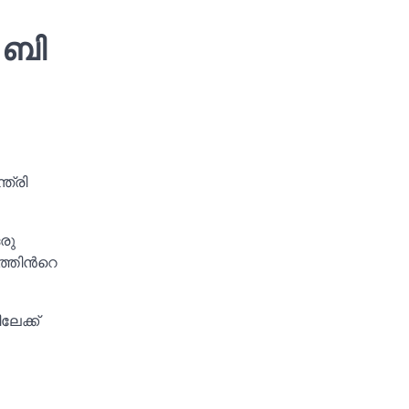
.ബി
ത്രി
രു
കത്തിൻറെ
േക്ക്