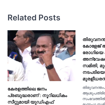
Related Posts
തിരുവനന്ത
കോളേജ് ആ
രോഗിയെ പ
അന്വേഷണത
സമിതി, മ
നടപടിയെടുക
മുരളീധര
തിരുവനന്തപ
കേരളത്തിലെ ജനം
ആശുപത്രിയി
പ്രബുദ്ധരാണ് : നൂറിലധികം
സംഭവത്തില
സീറ്റുമായി യുഡിഎഫ്
മൂന്നംഗ സമി