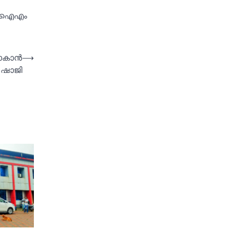
സിപിഐഎം
യാകാൻ
⟶
ം ഷാജി