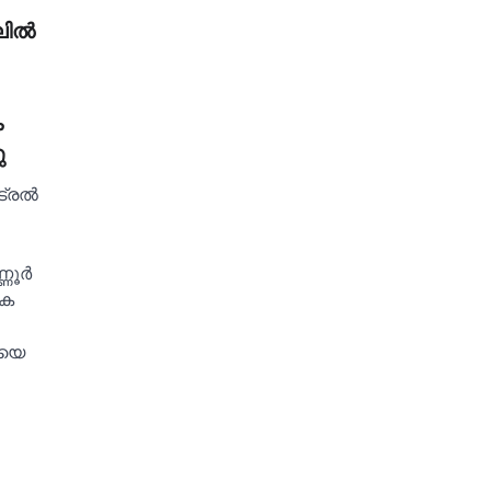
ില്‍
ക
ു
്രല്‍
്ണൂർ
ിക
യയെ