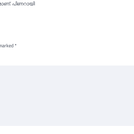
ാണ്. പിണറായി
 marked
*