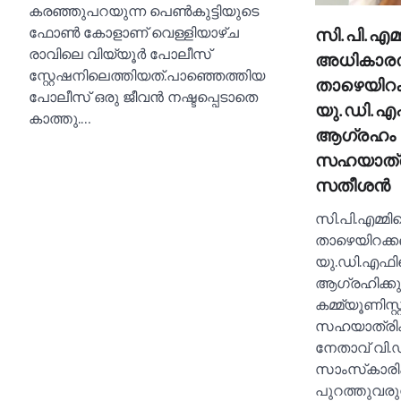
കരഞ്ഞുപറയുന്ന പെണ്‍കുട്ടിയുടെ
ഫോണ്‍ കോളാണ് വെള്ളിയാഴ്‌ച
സി.പി.എമ
രാവിലെ വിയ്യൂർ പോലീസ്
അധികാരത്ത
സ്റ്റേഷനിലെത്തിയത്.പാഞ്ഞെത്തിയ
താഴെയിറക
പോലീസ് ഒരു ജീവൻ നഷ്ടപ്പെടാതെ
യു.ഡി.എഫ
കാത്തു.…
ആഗ്രഹം 
സഹയാത്രിക
സതീശൻ
സി.പി.എമ്മി
താഴെയിറക്ക
യു.ഡി.എഫിന
ആഗ്രഹിക്കുന
കമ്മ്യൂണിസ്
സഹയാത്രികര
നേതാവ് വി.
സാംസ്‌കാരി
പുറത്തുവരു