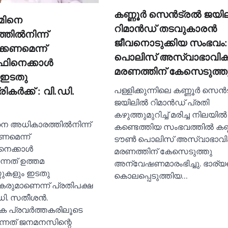
കണ്ണൂര്‍ സെൻട്രല്‍ ജയില
്മിനെ
റിമാൻഡ് തടവുകാരൻ
ില്‍നിന്ന്
ജീവനൊടുക്കിയ സംഭവം:
്കണമെന്ന്
പൊലിസ് അസ്വാഭാവി
ിനെക്കാള്‍
മരണത്തിന് കേസെടുത്ത
ഇടതു
പള്ളിക്കുന്നിലെ കണ്ണൂർ സെന്‍ട
ര്‍ക്ക് : വി.ഡി.
ജയിലില്‍ റിമാന്‍ഡ് പ്രതി
കഴുത്തുമുറിച്ച്‌ മരിച്ച നിലയില്‍
നെ അധികാരത്തില്‍നിന്ന്
കണ്ടെത്തിയ സംഭവത്തില്‍ കണ
ണമെന്ന്
ടൗണ്‍ പൊലിസ് അസ്വാഭാവ
െക്കാള്‍
മരണത്തിന് കേസെടുത്തു
്നത് ഉത്തമ
അന്വേഷണമാരംഭിച്ചു. ഭാര്
റ്റുകളും ഇടതു
കൊലപ്പെടുത്തിയ…
ുമാണെന്ന് പ്രതിപക്ഷ
ഡി. സതീശൻ.
ക പ്രവർത്തകരിലൂടെ
ന്നത് ജനമനസിന്റെ