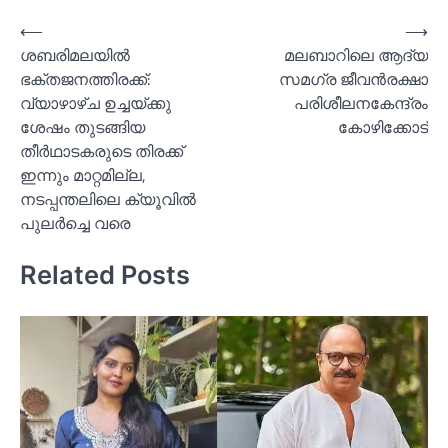
Post
⟵
⟶
ശബരിമലയില്‍
മലബാറിലെ ആദ്യ
navigation
ഭക്തജനത്തിരക്ക്:
സമഗ്ര ജീവൻരക്ഷാ
വ്യാഴാഴ്ച ഉച്ചയ്ക്കു
പരിശീലനകേന്ദ്രം
ശേഷം തുടങ്ങിയ
കോഴിക്കോട്
തീര്‍ഥാടകരുടെ തിരക്ക്
ഇന്നും മാറ്റമില്ല,
നടപ്പന്തലിലെ ക്യൂവില്‍
പുലര്‍ച്ചെ വരെ
Related Posts