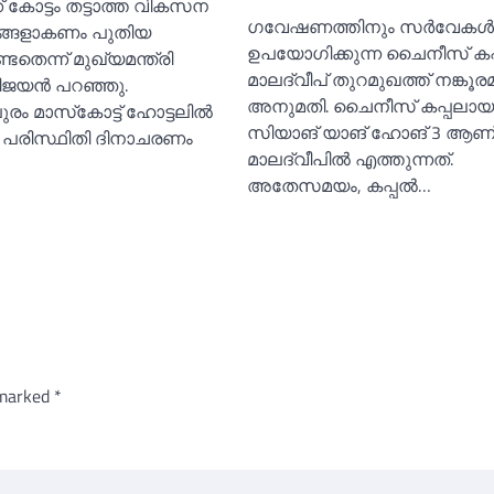
ക് കോട്ടം തട്ടാത്ത വികസന
ഗവേഷണത്തിനും സർവേകള്‍ക
ങ്ങളാകണം പുതിയ
ഉപയോഗിക്കുന്ന ചൈനീസ് കപ്
ടതെന്ന് മുഖ്യമന്ത്രി
മാലദ്വീപ് തുറമുഖത്ത് നങ്കൂര
ിജയൻ പറഞ്ഞു.
അനുമതി. ചൈനീസ് കപ്പലായ
രം മാസ്‌കോട്ട് ഹോട്ടലില്‍
സിയാങ് യാങ് ഹോങ് 3 ആണ
 പരിസ്ഥിതി ദിനാചരണം
മാലദ്വീപില്‍ എത്തുന്നത്.
അതേസമയം, കപ്പല്‍…
 marked
*