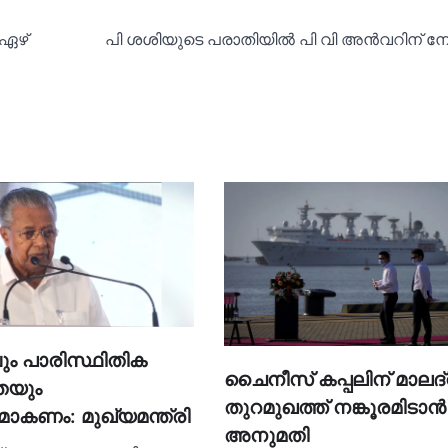
ഏഴ്
പി ശശിയുടെ പരാതിയില്‍ പി വി അൻവറിന് നോട
ം പാരിസ്ഥിതിക
ചൈനീസ് കപ്പലിന് മാലദ്
തയും
തുറമുഖത്ത് നങ്കൂരമിടാൻ
ാകണം: മുഖ്യമന്ത്രി
അനുമതി