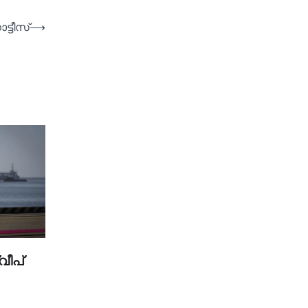
്ടീസ്
⟶
വീപ്