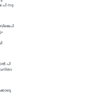
പി നദ്ദ
 ബിജെപി
ും
വി
ല്‍ പി
 വനിതാ
കാട്ടെ