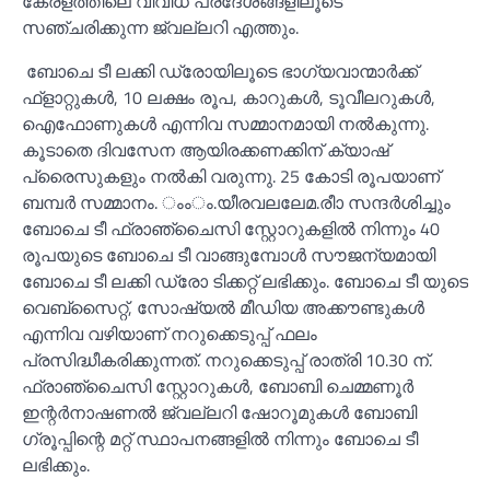
കേരളത്തിലെ വിവിധ പ്രദേശങ്ങളിലൂടെ
സഞ്ചരിക്കുന്ന ജ്വല്ലറി എത്തും.
ബോചെ ടീ ലക്കി ഡ്രോയിലൂടെ ഭാഗ്യവാന്മാര്‍ക്ക്
ഫ്ളാറ്റുകള്‍, 10 ലക്ഷം രൂപ, കാറുകള്‍, ടൂവീലറുകള്‍,
ഐഫോണുകള്‍ എന്നിവ സമ്മാനമായി നല്‍കുന്നു.
കൂടാതെ ദിവസേന ആയിരക്കണക്കിന് ക്യാഷ്
പ്രൈസുകളും നല്‍കി വരുന്നു. 25 കോടി രൂപയാണ്
ബമ്പര്‍ സമ്മാനം. ംംം.യീരവലലേമ.രീാ സന്ദര്‍ശിച്ചും
ബോചെ ടീ ഫ്രാഞ്ചൈസി സ്റ്റോറുകളില്‍ നിന്നും 40
രൂപയുടെ ബോചെ ടീ വാങ്ങുമ്പോള്‍ സൗജന്യമായി
ബോചെ ടീ ലക്കി ഡ്രോ ടിക്കറ്റ് ലഭിക്കും. ബോചെ ടീ യുടെ
വെബ്‌സൈറ്റ്, സോഷ്യല്‍ മീഡിയ അക്കൗണ്ടുകള്‍
എന്നിവ വഴിയാണ് നറുക്കെടുപ്പ് ഫലം
പ്രസിദ്ധീകരിക്കുന്നത്. നറുക്കെടുപ്പ് രാത്രി 10.30 ന്.
ഫ്രാഞ്ചൈസി സ്റ്റോറുകള്‍, ബോബി ചെമ്മണൂര്‍
ഇന്റര്‍നാഷണല്‍ ജ്വല്ലറി ഷോറൂമുകള്‍ ബോബി
ഗ്രൂപ്പിന്റെ മറ്റ് സ്ഥാപനങ്ങളില്‍ നിന്നും ബോചെ ടീ
ലഭിക്കും.