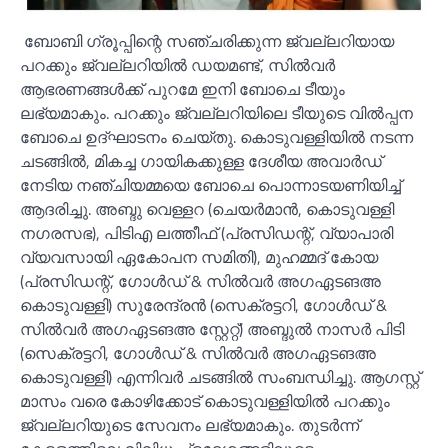
ബോബി ഗ്രൂപ്പിന്റെ സഞ്ചരിക്കുന്ന ജ്വല്ലറിയായ
പറക്കും ജ്വല്ലറിയില്‍ ഡയമണ്ട്, സില്‍വര്‍
ആഭരണങ്ങള്‍ക്ക് പുറമേ ഇനി ബോചെ ടീയും
ലഭ്യമാകും. പറക്കും ജ്വല്ലറിയിലെ ടീയുടെ വില്‍പ്പന
ബോചെ ഉദ്ഘാടനം ചെയ്തു. കൊടുവള്ളിയില്‍ നടന്ന
ചടങ്ങില്‍, മികച്ച ഗായികക്കുള്ള ദേശീയ അവാര്‍ഡ്
നേടിയ നഞ്ചിയമ്മയെ ബോചെ പൊന്നാടയണിയിച്ച്
ആദരിച്ചു. അബ്ദു വെള്ളറ (ചെയര്‍മാന്‍, കൊടുവള്ളി
നഗരസഭ), പിടിഎ ലത്തീഫ് (പ്രസിഡന്റ്, വ്യാപാരി
വ്യവസായി ഏകോപന സമിതി), മുഹമ്മദ് കോയ
(പ്രസിഡന്റ്, ഗോള്‍ഡ് & സില്‍വര്‍ അഗഏടങഅ
കൊടുവള്ളി) സുരേന്ദ്രന്‍ (സെക്രട്ടറി, ഗോള്‍ഡ് &
സില്‍വര്‍ അഗഏടങഅ സ്റ്റേറ്റ്) അബ്ദുല്‍ നാസര്‍ പിടി
(സെക്രട്ടറി, ഗോള്‍ഡ് & സില്‍വര്‍ അഗഏടങഅ
കൊടുവള്ളി) എന്നിവര്‍ ചടങ്ങില്‍ സംബന്ധിച്ചു. ആഗസ്റ്റ്
മാസം വരെ കോഴിക്കോട് കൊടുവള്ളിയില്‍ പറക്കും
ജ്വല്ലറിയുടെ സേവനം ലഭ്യമാകും. തുടര്‍ന്ന്