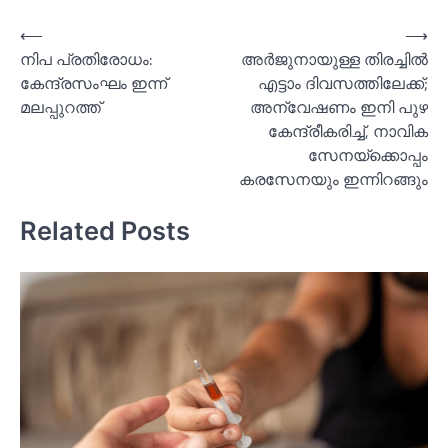
Post
⟵
⟶
നിപ പ്രതിരോധം:
അര്‍ജുനായുള്ള തിരച്ചില്‍
navigation
കേന്ദ്രസംഘം ഇന്ന്
എട്ടാം ദിവസത്തിലേക്ക്;
മലപ്പുറത്ത്
അന്വേഷണം ഇനി പുഴ
കേന്ദ്രീകരിച്ച്‌, നാവിക
സേനയ്‌ക്കൊപ്പം
കരസേനയും ഇന്നിറങ്ങും
Related Posts