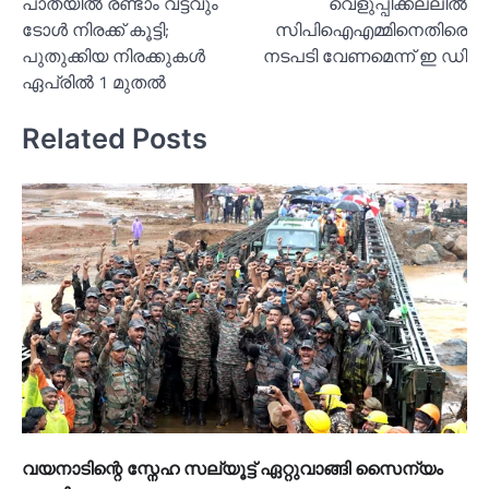
പാതയില്‍ രണ്ടാം വട്ടവും
വെളുപ്പിക്കല്ലില്‍
ടോള്‍ നിരക്ക് കൂട്ടി;
സിപിഐഎമ്മിനെതിരെ
പുതുക്കിയ നിരക്കുകള്‍
നടപടി വേണമെന്ന് ഇ ഡി
ഏപ്രില്‍ 1 മുതല്‍
Related Posts
വയനാടിന്റെ സ്നേഹ സല്യൂട്ട് ഏറ്റുവാങ്ങി സൈന്യം