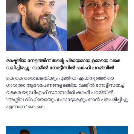
രാഷ്ട്രീയ നേട്ടത്തിന് തന്റെ പ്രായമായ ഉമ്മയെ വരെ
വലിച്ചിഴച്ചു; വക്കീല്‍ നോട്ടീസില്‍ ഷാഫി പറമ്ബില്‍
കെ കെ ശൈലജയ്ക്കും എല്‍ഡിഎഫിനുമെതിരെ
ഗുരുതര ആരോപണങ്ങളടങ്ങിയ വക്കീല്‍ നോട്ടീസയച്ച്‌
വടകര യുഡിഎഫ് സ്ഥാനാര്‍ഥി ഷാഫി പറമ്ബില്‍.
‘അശ്ശീല വിഡിയോയും ഫോട്ടോകളും താന്‍ പ്രചരിപ്പിച്ചു
എന്നാണ് കെ കെ…