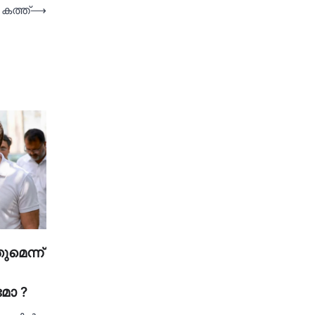
കത്ത്
⟶
ുമെന്ന്
മോ ?