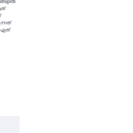
ങളില്‍
എത്
്
ന്നത്
 ഏത്