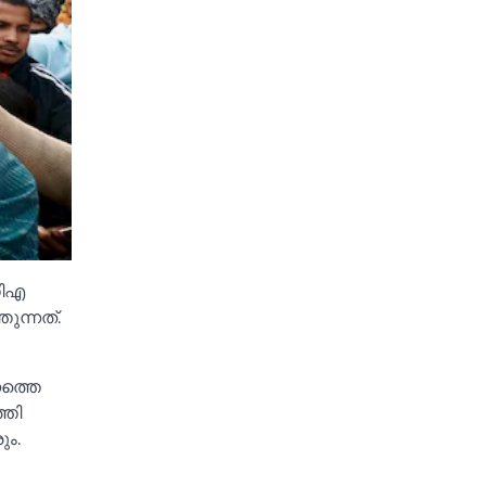
ഡിഎ
ുന്നത്.
നത്തെ
്തി
ും.