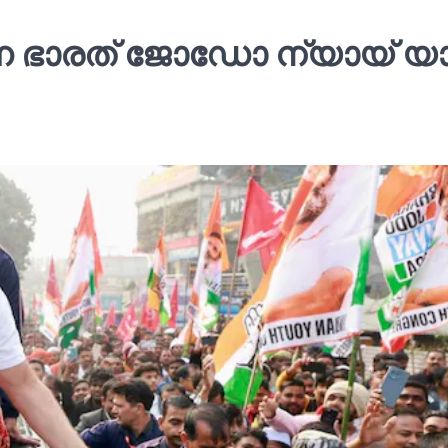
ന്ന ഭാരത് ജോഡോ ന്യായ് യ