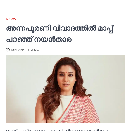
NEWS
അന്നപൂരണി വിവാദത്തില്‍ മാപ്പ്
പറഞ്ഞ് നയന്‍താര
January 19, 2024
തമിഴ് ചിത്രം അന്നപൂരണി ഹിന്ദുക്കളുടെ വികാരം