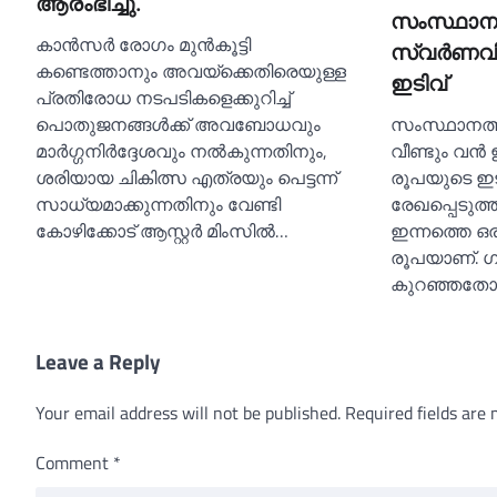
ആരംഭിച്ചു.
സംസ്ഥാനത
കാൻസർ രോഗം മുൻകൂട്ടി
സ്വര്‍ണവി
കണ്ടെത്താനും അവയ്ക്കെ‌തിരെയുള്ള
ഇടിവ്
പ്രതിരോധ നടപടികളെക്കുറിച്ച്
പൊതുജനങ്ങൾക്ക് അവബോധവും
സംസ്ഥാനത്
മാർഗ്ഗനിർദ്ദേശവും നൽകുന്നതിനും,
വീണ്ടും വൻ 
ശരിയായ ചികിത്സ എത്രയും പെട്ടന്ന്
രൂപയുടെ ഇ
സാധ്യമാക്കുന്നതിനും വേണ്ടി
രേഖപ്പെടുത്
കോഴിക്കോട് ആസ്റ്റർ മിംസിൽ…
ഇന്നത്തെ ഒര
രൂപയാണ്. ഗ്
കുറഞ്ഞതോ
Leave a Reply
Your email address will not be published.
Required fields are
Comment
*