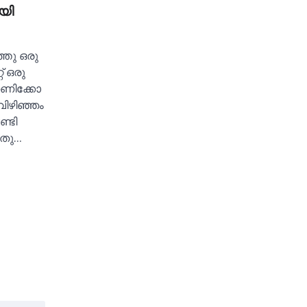
ായി
തു ഒരു
് ഒരു
്നണിക്കോ
ിഴിഞ്ഞം
ണ്ടി
അതു…