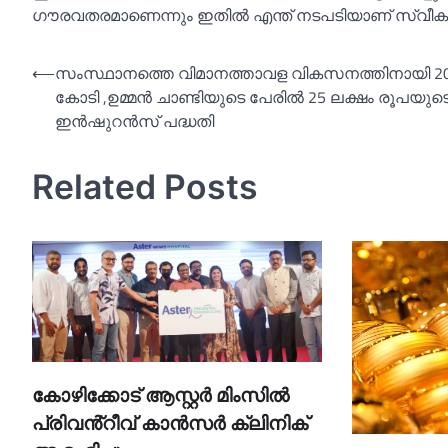
ഗൗരവതരമാണെന്നും ഇതില്‍ എന്ത് നടപടിയാണ് സ്വീകരിക്
Post
⟵
സംസ്ഥാനത്തെ വിമാനത്താവള വികസനത്തിനായി 2
കോടി ,ഉമ്മൻ ചാണ്ടിയുടെ പേരില്‍ 25 ലക്ഷം രൂപയുട
navigation
ഇൻഷുറൻസ് പദ്ധതി
Related Posts
കോഴിക്കോട് ആസ്റ്റർ മിംസിൽ
പ്രിവൻ്റീവ് കാൻസർ ക്ലിനിക്