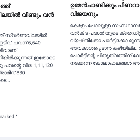
ഉമ്മൻ‌ചാണ്ടിക്കും പിണറ
്ത്
വിജയനും
ലയില്‍ വീണ്ടും വൻ
കേരളം പോലുള്ള സംസ്ഥാനത്
വൻകിട പദ്ധതിയുടെ ക്രെഡിറ്റ
ത് സ്വർണവിലയില്‍
വ്യക്തിക്കോ പാർട്ടിക്കോ മുന
ഇടിവ്. പവന് 6,640
അവകാശപ്പെടാൻ കഴിയില്ല. വ
ടിവാണ്
പോർട്ടിന്റെ പിതൃത്വത്തിന് വേ
തിയിരിക്കുന്നത്. ഇതോടെ
നടക്കുന്ന കോലാഹലങ്ങൾ 
ു പവന്റെ വില 1,11,120
രാമിന് 830
ടെ…
 marked
*