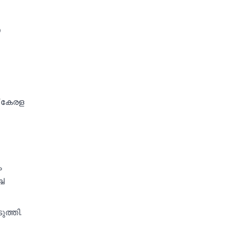
് കേരള
ം
്ച
ത്തി.