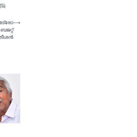
ടു.
മെട്രോ
⟶
ബജറ്റ്
 സതീശൻ