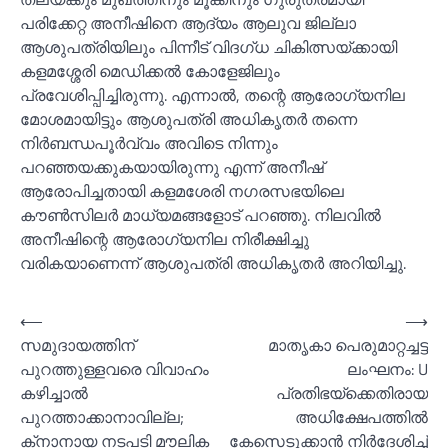
പരിക്കേറ്റ അനീഷിനെ ആദ്യം ആലുവ ജില്ലാ
ആശുപത്രിയിലും പിന്നീട് വിദഗ്ധ ചികിത്സയ്ക്കായി
കളമശ്ശേരി മെഡിക്കല്‍ കോളേജിലും
പ്രവേശിപ്പിച്ചിരുന്നു. എന്നാല്‍, തന്റെ ആരോഗ്യനില
മോശമായിട്ടും ആശുപത്രി അധികൃതർ തന്നെ
നിർബന്ധപൂർവ്വം അവിടെ നിന്നും
പറഞ്ഞയക്കുകയായിരുന്നു എന്ന് അനീഷ്
ആരോപിച്ചതായി കളമശേരി നഗരസഭയിലെ
കൗണ്‍സിലർ മാധ്യമങ്ങളോട് പറഞ്ഞു. നിലവില്‍
അനീഷിന്റെ ആരോഗ്യനില നിരീക്ഷിച്ചു
വരികയാണെന്ന് ആശുപത്രി അധികൃതർ അറിയിച്ചു.
Post
⟵
⟶
സമുദായത്തിന്
മാതൃകാ പെരുമാറ്റച്ചട്ട
navigation
പുറത്തുള്ളവരെ വിവാഹം
ലംഘനം: U
കഴിച്ചാല്‍
പ്രതിഭയ്‌ക്കെതിരായ
പുറത്താക്കാനാവില്ല;
അധിക്ഷേപത്തില്‍
ക്‌നാനായ നടപടി മൗലിക
കേസെടുക്കാൻ നിര്‍ദേശിച്ച്‌