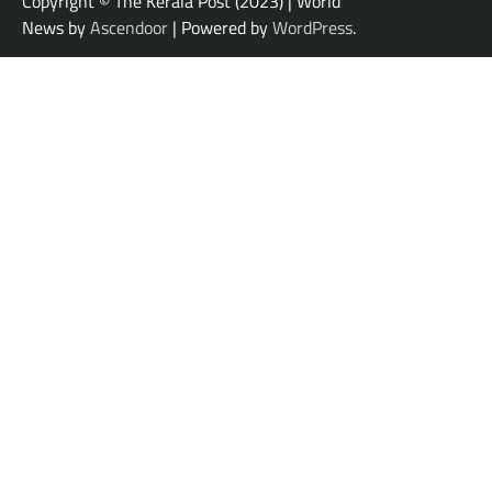
Copyright © The Kerala Post (2023) | World
News by
Ascendoor
| Powered by
WordPress
.