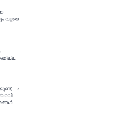
ിയ
ളും വളരെ
ം
്കില്ല.
ുണ്ട്,
⟶
വ്വറലി
്ങള്‍