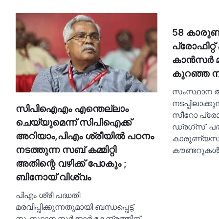
58 കാരുണ
പ്രോഫിറ്റ്
കാന്‍സര്‍ 
കുറഞ്ഞ നി
സംസ്ഥാന ആ
നടപ്പിലാക്കു
സിപിഐഎം എന്തെല്ലാം
സീറോ പ്രോഫി
ചെയ്യുമെന്ന് സിപിഐക്ക്
ഡ്രഗ്‌സ്’ പ
അറിയാം,പിഎം ശ്രീയില്‍ പഠനം
കാരുണ്യസ്പ
കൗണ്ടറുകള്‍
നടത്തുന്ന സബ് കമ്മിറ്റി
അതിന്റെ വഴിക്ക് പോകും ;
ബിനോയ് വിശ്വം
പിഎം ശ്രീ പദ്ധതി
മരവിപ്പിക്കുന്നതുമായി ബന്ധപ്പെട്ട്
സംസ്ഥാന സർക്കാർ കേന്ദ്രത്തിന്