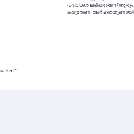
പദവികള്‍ ലഭിക്കുമെന്ന് ആരും
കരുതേണ്ട. അര്‍ഹതയുണ്ടായിട്
 marked
*