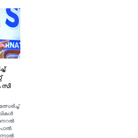
്‌
്
െ സി
സരിച്ച്‌
വികള്‍
നറല്‍
ാല്‍.
ന്നാല്‍