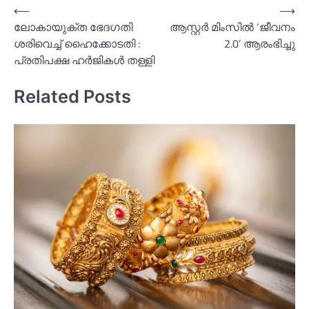
Post
⟵
⟶
ലോകായുക്ത ഭേദഗതി
ആസ്റ്റർ മിംസിൽ ‘ജീവനം
navigation
ശരിവെച്ച്‌ ഹൈക്കോടതി :
2.0’ ആരംഭിച്ചു
പ്രതിപക്ഷ ഹര്‍ജികള്‍ തള്ളി
Related Posts