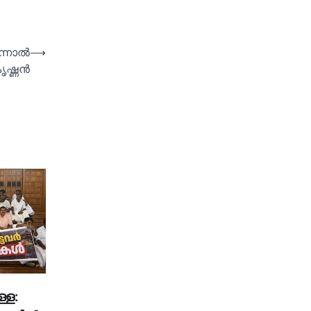
നാല്‍
⟶
കൃഷ്ണൻ
്ള: