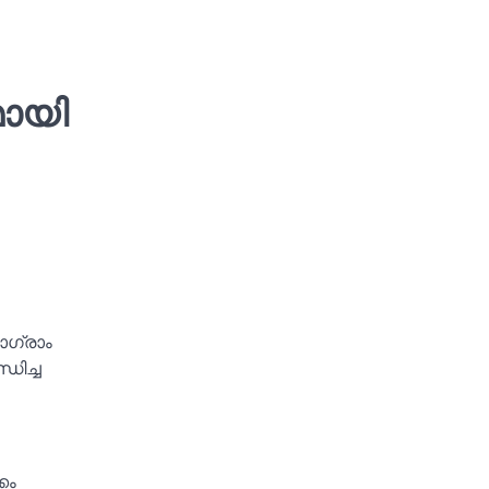
മായി
ാഗ്രാം
ധിച്ച
കം