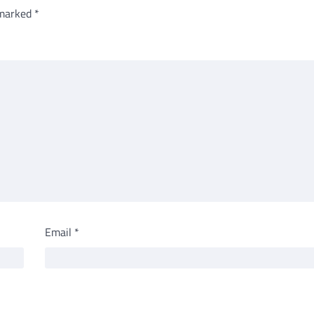
 marked
*
Email
*