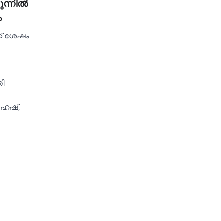
്നില്‍
ം
ക് ശേഷം
തി
ഹേഷ്,