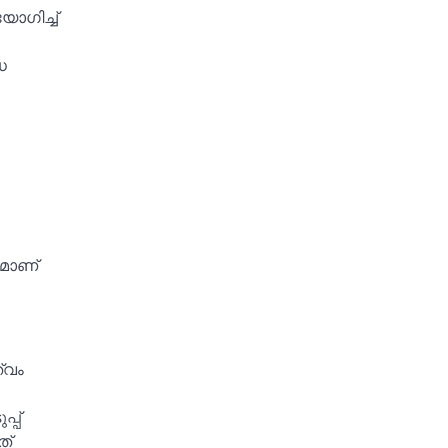
ോഗിച്ച്‌
ധ
ധമാണ്
്വം
്പ്
ത്