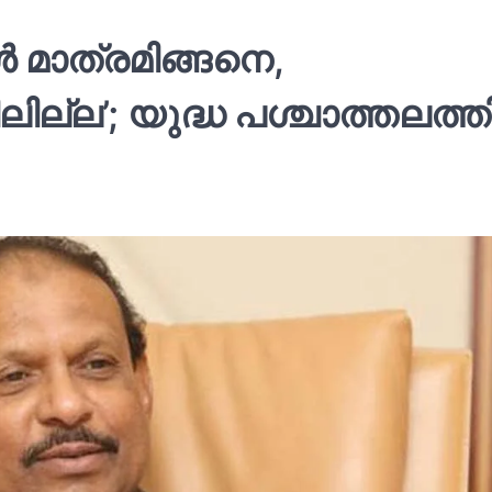
‍ മാത്രമിങ്ങനെ,
ല്ല’; യുദ്ധ പശ്ചാത്തലത്തി