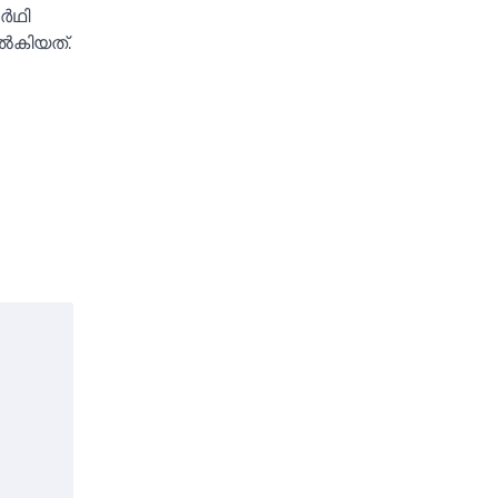
്‍ഥി
്‍കിയത്.