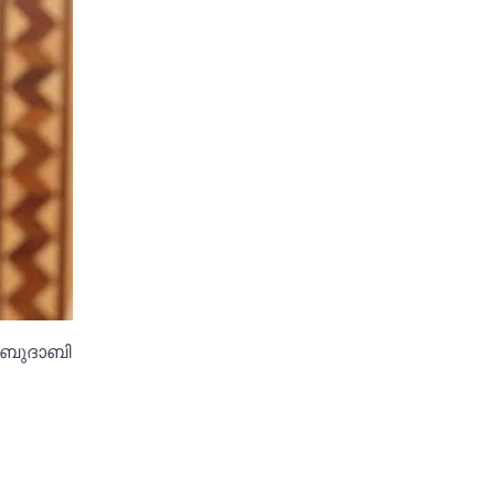
 അബുദാബി