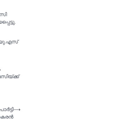
ിസി
പെട്ടു.
 യു.എസ്
ം
ിയ്‌ക്ക്
ര്‍ട്ടി
⟶
ധാകരൻ