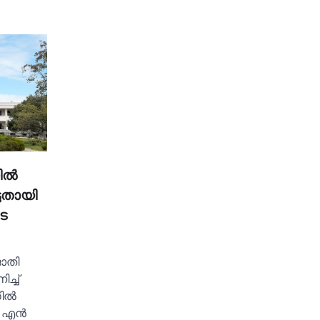
ല്‍
ടതായി
െ
ാതി
്ച്‌
ല്‍
 എന്‍