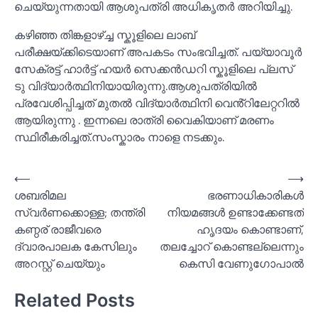
ചെയ്യുന്നതായി ആശുപത്രി അധികൃതർ അറിയിച്ചു.
കഴിഞ്ഞ തിങ്കളാഴ്ച്ച സ്കൂളിലെ ലാബ്
പരീക്ഷയ്ക്കിടെയാണ് അപകടം സംഭവിച്ചത്. പയ്യാവൂർ
സേക്രട്ട് ഹാർട്ട് ഹയർ സെക്കൻഡറി സ്കൂളിലെ പ്ലസ്
ടു വിദ്യാർത്ഥിനിയായിരുന്നു.ആശുപത്രിയില്‍
പ്രവേശിപ്പിച്ചത് മുതല്‍ വിദ്യാർത്ഥിനി വെൻ്റിലേറ്ററില്‍
ആയിരുന്നു . ഇന്നലെ രാത്രി വൈകിയാണ് മരണം
സ്ഥിരീകരിച്ചത്.സംസ്കാരം നാളെ നടക്കും.
Post
⟵
⟶
ശബരിമല
ഭരണാധികാരികള്‍
navigation
സ്വര്‍ണക്കൊള്ള; തന്ത്രി
നിയമങ്ങള്‍ ഉണ്ടാക്കേണ്ടത്
കണ്ഠര് രാജീവരെ
ഹൃദയം കൊണ്ടാണ്,
ദ്വാരപാലക കേസിലും
തലച്ചോറ് കൊണ്ടല്ലെന്നും
അറസ്റ്റ് ചെയ്യും
കെസി വേണുഗോപാല്‍
Related Posts