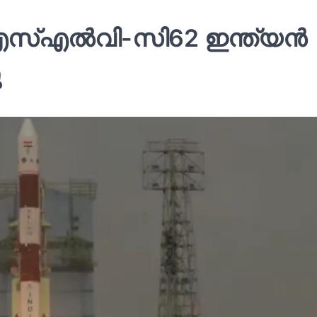
്‌എല്‍വി-സി62 ഇന്ത്യൻ
ു