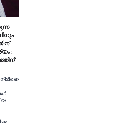
ുന്ന
ിനും
ിന്
്യം :
്തിന്
നിരിക്കെ
ള്‍
ിയ
ിരെ
…