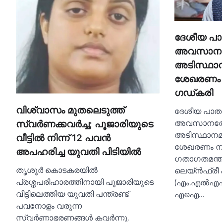
ദേശീയ പാ
അവസാന
അടിസ്ഥാന
ശേഖരണം നട
ഗഡ്കരി
വിശ്വാസം മുതലെടുത്ത്
ദേശീയ പാതക
അവസാനത
സ്വര്‍ണക്കവര്‍ച്ച; പൂജാരിയുടെ
അടിസ്ഥാനമാ
വീട്ടില്‍ നിന്ന് 12 പവൻ
ശേഖരണം നടപ്
അപഹരിച്ച യുവതി പിടിയില്‍
ഗതാഗതമന്ത്രി
തൃശൂർ കൊടകരയില്‍
ലെയ്ൻഫ്രീ
പ്രശ്നപരിഹാരത്തിനായി പൂജാരിയുടെ
(എം.എല്‍എഫ്
വീട്ടിലെത്തിയ യുവതി പന്ത്രണ്ട്
എഐ…
പവനോളം വരുന്ന
സ്വർണാഭരണങ്ങള്‍ കവർന്നു.