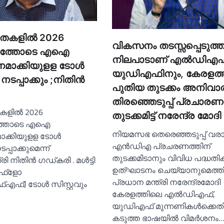
തകളില്‍ 2026
വികസനം തടസ്സപ്പെടുത്ത
ത്തോടെ എഐ
നിലപാടാണ് എല്‍ഡിഎഫ
മാക്കിയുളള ടോള്‍
യുഡിഎഫിനും, കേരളത്ത
പ്പാക്കും ;നിതിൻ
പുതിയ തുടക്കം അനിവാര
തിരഞ്ഞെടുപ്പ് പ്രചാരണത
ളില്‍ 2026
തുടക്കമിട്ട് നരേന്ദ്ര മോദി
്തോടെ എഐ
നിയമസഭ തെരെഞ്ഞടുപ്പ് വരാ
ക്കിയുളള ടോള്‍
എൻഡിഎ പ്രചരണത്തിന്
പാക്കുമെന്ന്
തുടക്കമിടാനും വിവിധ പദ്ധതിക
 നിതിൻ ഗഡ്കരി . മള്‍ട്ടി
ഉത്ഘാടനം ചെയ്യാനുമെത്ത
 ഫ്ളോ
പ്രധാന മന്ത്രി നരേന്ദ്രമോദി
‌എഫ്) ടോള്‍ സിസ്റ്റവും
കേരളത്തിലെ എല്‍ഡിഎഫ്,
യുഡിഎഫ് മുന്നണികള്‍ക്കെത
കടുത്ത ഭാഷയില്‍ വിമർശനം