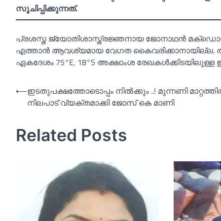
സൂചിപ്പിക്കുന്നത്.
പ്രശസ്ത ജ്യോതിശാസ്ത്രജ്ഞനായ ജോനാഥന്‍ മക്‌ഡൊവലിന
എത്താന്‍ ആവശ്യമായ വേഗത കൈവരിക്കാനായില്ല. തുടര്
ഏകദേശം 75°E, 18°S അക്ഷാംശ രേഖകള്‍ക്കിടയിലുള്ള ഇന്
Post
⟵
ഇടതുപക്ഷത്തോടൊപ്പം നില്‍ക്കും ..! മുന്നണി മാറ്റത്തില
നിലപാട് വ്യക്തമാക്കി ജോസ് കെ മാണി
navigation
Related Posts