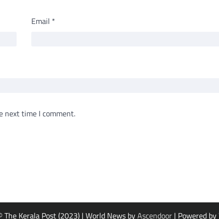
Email
*
e next time I comment.
© The Kerala Post (2023) | World News by
Ascendoor
| Powered by