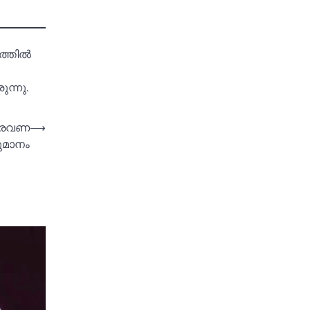
്തില്‍
ന്നു.
 അരവണ
⟶
ുമാനം