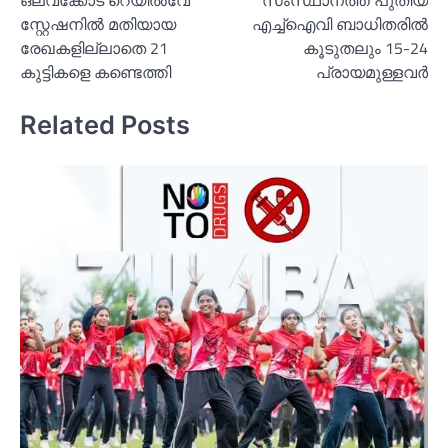
ഒലവക്കോട് റെയില്‍വേ
സംസ്ഥാനത്ത് പുതിയ
navigation
സ്റ്റേഷനില്‍ മതിയായ
എച്ച്‌ഐവി ബാധിതരില്‍
രേഖകളില്ലാതെ 21
കൂടുതലും 15-24
കുട്ടികളെ കണ്ടെത്തി
പ്രായമുള്ളവര്‍
Related Posts