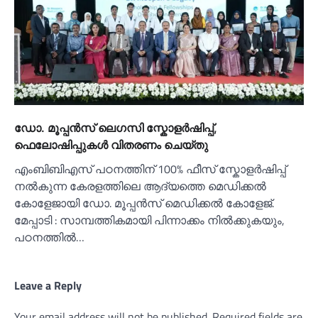
ഡോ. മൂപ്പൻസ് ലെഗസി സ്കോളർഷിപ്പ്,
ഫെലോഷിപ്പുകൾ വിതരണം ചെയ്തു
എംബിബിഎസ് പഠനത്തിന് 100% ഫീസ് സ്കോളർഷിപ്പ്
നൽകുന്ന കേരളത്തിലെ ആദ്യത്തെ മെഡിക്കൽ
കോളേജായി ഡോ. മൂപ്പൻസ് മെഡിക്കൽ കോളേജ്.
മേപ്പാടി : സാമ്പത്തികമായി പിന്നാക്കം നിൽക്കുകയും,
പഠനത്തിൽ…
Leave a Reply
Your email address will not be published.
Required fields are