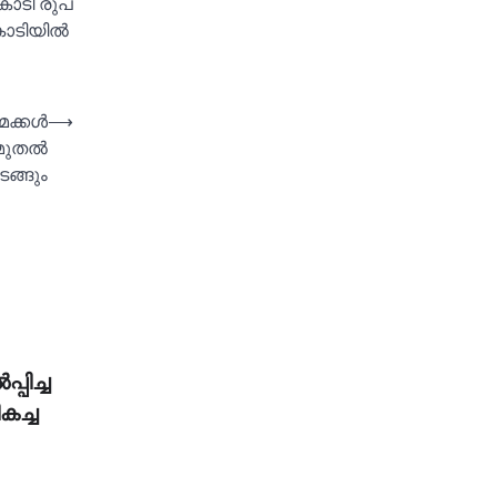
കോടി രുപ
ോടിയില്‍
ക്കള്‍
⟶
മുതല്‍
ടങ്ങും
്പിച്ച
കച്ച