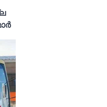
്ല
ര്‍