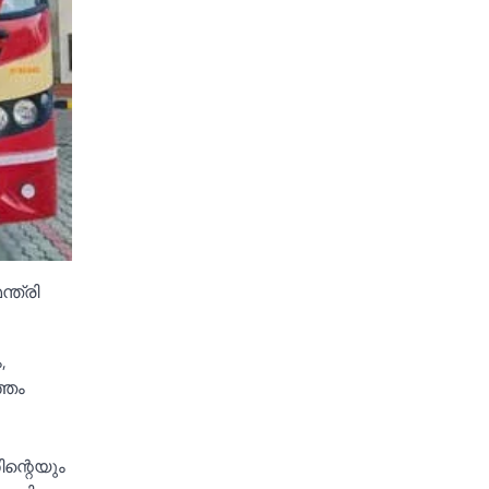
്ത്രി
,
്ഞം
ന്റെയും