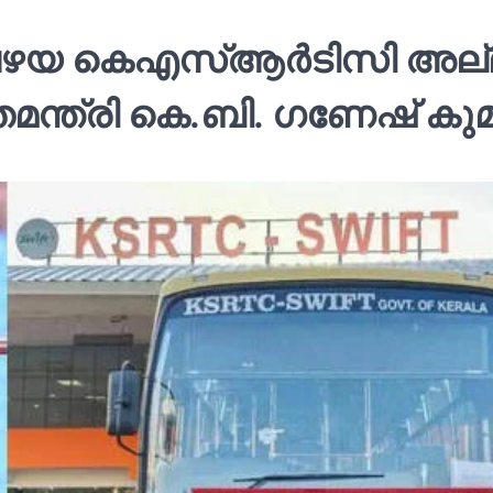
ന പഴയ കെഎസ്‌ആര്‍ടിസി അല
മന്ത്രി കെ.ബി. ഗണേഷ് കുമാ