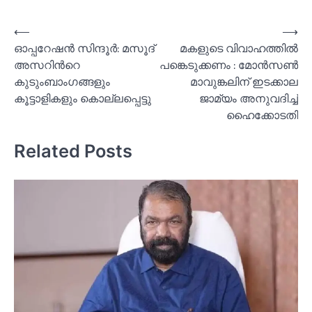
Post
⟵
⟶
ഓപ്പറേഷൻ സിന്ദൂര്‍: മസൂദ്
മകളുടെ വിവാഹത്തില്‍
navigation
അസറിന്‍റെ
പങ്കെടുക്കണം : മോൻസണ്‍
കുടുംബാംഗങ്ങളും
മാവുങ്കലിന് ഇടക്കാല
കൂട്ടാളികളും കൊല്ലപ്പെട്ടു
ജാമ്യം അനുവദിച്ച്‌
ഹൈക്കോടതി
Related Posts