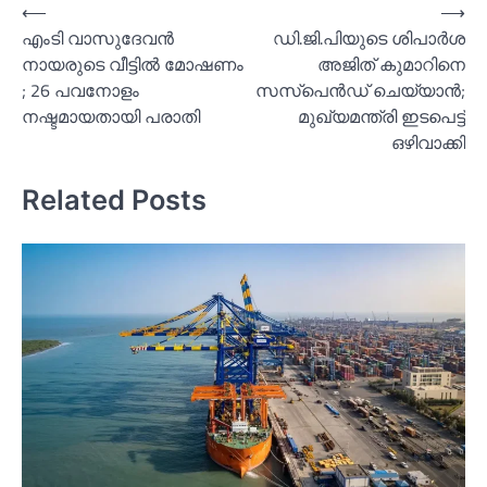
Post
⟵
⟶
എംടി വാസുദേവന്‍
ഡി.ജി.പിയുടെ ശിപാര്‍ശ
navigation
നായരുടെ വീട്ടില്‍ മോഷണം
അജിത് കുമാറിനെ
; 26 പവനോളം
സസ്പെൻഡ് ചെയ്യാൻ;
നഷ്ടമായതായി പരാതി
മുഖ്യമന്ത്രി ഇടപെട്ട്
ഒഴിവാക്കി
Related Posts