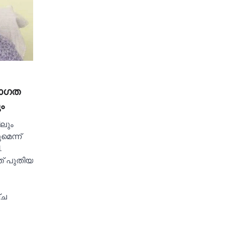
താഗത
ം
ിലും
െന്ന്
.
ത് പുതിയ
്ച