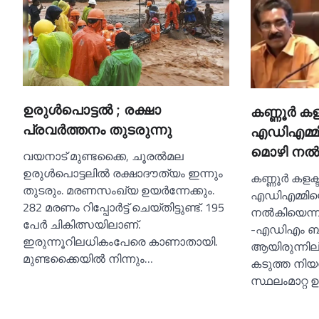
ഉരുള്‍പൊട്ടല്‍ ; രക്ഷാ
കണ്ണൂര്‍ കള
പ്രവര്‍ത്തനം തുടരുന്നു
എഡിഎമ്മിന
മൊഴി നല
വയനാട് മുണ്ടക്കൈ, ചൂരല്‍മല
ഉരുള്‍പൊട്ടലില്‍ രക്ഷാദൗത്യം ഇന്നും
കണ്ണൂര്‍ കളക്
തുടരും. മരണസംഖ്യ ഉയര്‍ന്നേക്കും.
എഡിഎമ്മിന്റ
282 മരണം റിപ്പോര്‍ട്ട് ചെയ്തിട്ടുണ്ട്. 195
നല്‍കിയെന്ന
പേര്‍ ചികിത്സയിലാണ്.
-എഡിഎം ബ
ഇരുന്നൂറിലധികംപേരെ കാണാതായി.
ആയിരുന്നില്
മുണ്ടക്കൈയില്‍ നിന്നും…
കടുത്ത നിയന
സ്ഥലംമാറ്റ ഉത