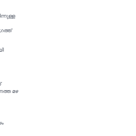
്നുള്ള
ഗത്ത്
യി
്
നത്ത മഴ
യം