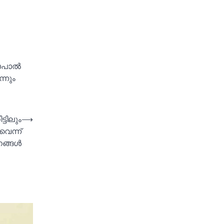
പാല്‍
്നും
്ടിലും
⟶
വെന്ന്
നങ്ങള്‍