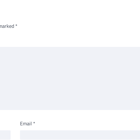
 marked
*
Email
*