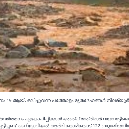
രണം 19 ആയി. ഒലിച്ചുവന്ന പത്തോളം മൃതദേഹങ്ങള്‍ നിലമ്ബൂർ
ർത്തനം ഏകോപിപ്പിക്കാൻ അഞ്ച് മന്ത്രിമാർ വയനാട്ടിലെത
ടുണ്ട്. ടെറിട്ടോറിയല്‍ ആർമി കോഴിക്കോട് 122 ബറ്റാലിയനില്