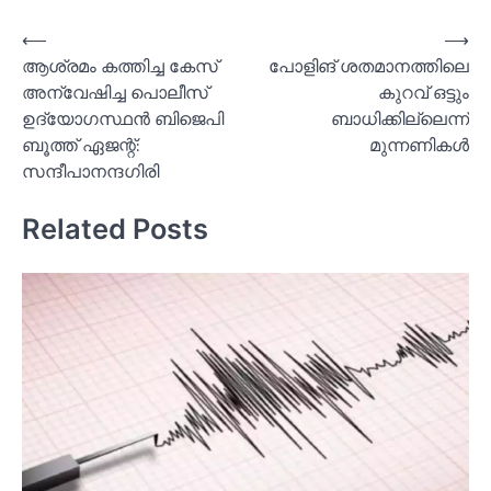
Post
⟵
⟶
ആശ്രമം കത്തിച്ച കേസ്
പോളിങ് ശതമാനത്തിലെ
navigation
അന്വേഷിച്ച പൊലീസ്
കുറവ് ഒട്ടും
ഉദ്യോഗസ്ഥന്‍ ബിജെപി
ബാധിക്കില്ലെന്ന്
ബൂത്ത് ഏജന്റ്:
മുന്നണികള്‍
സന്ദീപാനന്ദഗിരി
Related Posts