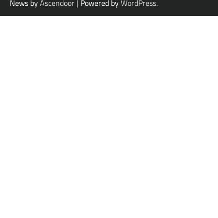
News by
Ascendoor
| Powered by
WordPress
.