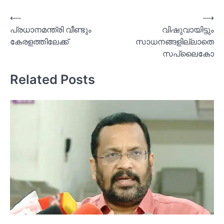
Post
⟵
⟶
പ്രധാനമന്ത്രി വീണ്ടും
വിഷുവായിട്ടും
navigation
കേരളത്തിലേക്ക്
സാധനങ്ങളില്ലാതെ
സപ്ലൈകോ
Related Posts