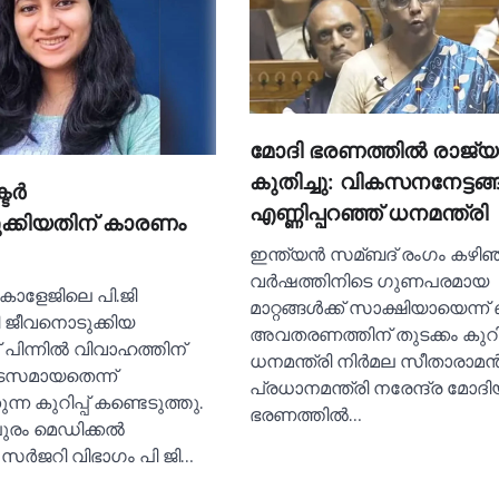
മോദി ഭരണത്തില്‍ രാജ്യ
കുതിച്ചു: വികസനനേട്ടങ്ങ
ര്‍
എണ്ണിപ്പറഞ്ഞ് ധനമന്ത്രി
്കിയതിന് കാരണം
ഇന്ത്യൻ സമ്ബദ് രംഗം കഴിഞ്
വർഷത്തിനിടെ ഗുണപരമായ
 കോളേജിലെ പി.ജി
മാറ്റങ്ങള്‍ക്ക് സാക്ഷിയായെന്ന് 
നി ജീവനൊടുക്കിയ
അവതരണത്തിന് തുടക്കം കുറിച്ച
പിന്നില്‍ വിവാഹത്തിന്
ധനമന്ത്രി നിര്‍മല സീതാരാമൻ
തടസമായതെന്ന്
പ്രധാനമന്ത്രി നരേന്ദ്ര മോദ
ന്ന കുറിപ്പ് കണ്ടെടുത്തു.
ഭരണത്തില്‍…
രം മെഡിക്കല്‍
ര്‍ജറി വിഭാഗം പി ജി…