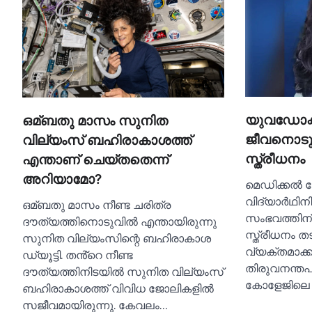
യുവഡോക്ട
ഒമ്ബതു മാസം സുനിത
ജീവനൊടുക
വില്യംസ് ബഹിരാകാശത്ത്
സ്ത്രീധനം
എന്താണ് ചെയ്തതെന്ന്
അറിയാമോ?
മെഡിക്കല്‍
വിദ്യാര്‍ഥി
ഒമ്ബതു മാസം നീണ്ട ചരിത്ര
സംഭവത്തിന് 
ദൗത്യത്തിനൊടുവില്‍ എന്തായിരുന്നു
സ്ത്രീധനം 
സുനിത വില്യംസിന്റെ ബഹിരാകാശ
വ്യക്തമാക്കു
ഡ്യൂട്ടി. തൻ്റെ നീണ്ട
തിരുവനന്തപു
ദൗത്യത്തിനിടയില്‍ സുനിത വില്യംസ്
കോളേജിലെ സ
ബഹിരാകാശത്ത് വിവിധ ജോലികളില്‍
സജീവമായിരുന്നു. കേവലം…