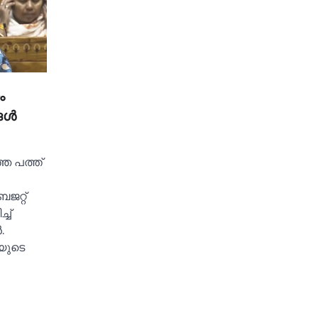
ം
ള്‍
ഞ പത്ത്
ബജറ്റ്
്‌
.
ിയുടെ