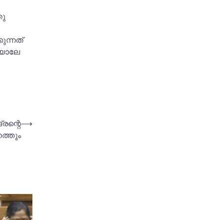
തു
ുന്നത്
ിയാലേ
്രന്റെ
⟶
ത്തും