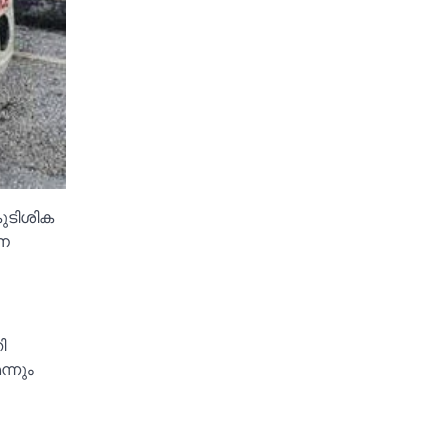
ുടിശിക
ാന
ി
്നും