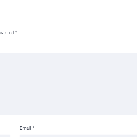
 marked
*
Email
*