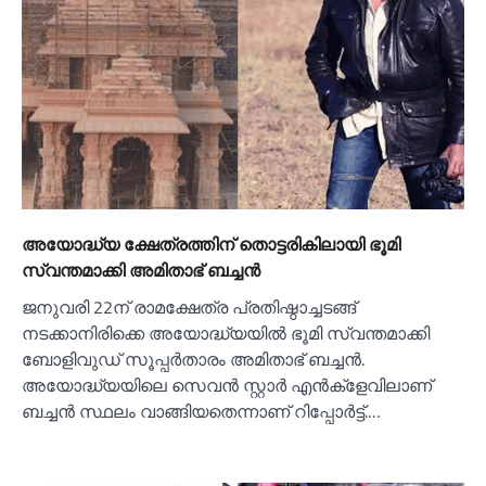
അയോദ്ധ്യ ക്ഷേത്രത്തിന് തൊട്ടരികിലായി ഭൂമി
സ്വന്തമാക്കി അമിതാഭ് ബച്ചൻ
ജനുവരി 22ന് രാമക്ഷേത്ര പ്രതിഷ്ഠാച്ചടങ്ങ്
നടക്കാനിരിക്കെ അയോദ്ധ്യയില്‍ ഭൂമി സ്വന്തമാക്കി
ബോളിവുഡ് സൂപ്പര്‍താരം അമിതാഭ് ബച്ചൻ.
അയോദ്ധ്യയിലെ സെവൻ സ്റ്റാര്‍ എൻക്ളേവിലാണ്
ബച്ചൻ സ്ഥലം വാങ്ങിയതെന്നാണ് റിപ്പോര്‍ട്ട്.…