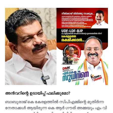
അൻവറിന്റെ ഉടായിപ്പ് ഫലിക്കുമോ?
ബാബുരാജ് കെ കേരളത്തിൽ സിപിഎമ്മിന്റെ മുതിർന്ന
നേതാക്കൾ ആയിരുന്ന കെ ആർ ഗൗരി അമ്മയും എം വി