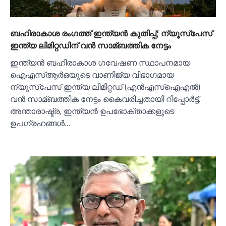
ബഹിരാകാശ രംഗത്ത് ഇന്ത്യൻ കുതിപ്പ്; ന്യൂസ്‌പേസ്
ഇന്ത്യ ലിമിറ്റഡിന് വൻ സാമ്ബത്തിക നേട്ടം
ഇന്ത്യൻ ബഹിരാകാശ ഗവേഷണ സ്ഥാപനമായ
ഐഎസ്‌ആർഒയുടെ വാണിജ്യ വിഭാഗമായ
ന്യൂസ്‌പേസ് ഇന്ത്യ ലിമിറ്റഡ് (എൻഎസ്‌ഐഎല്‍)
വൻ സാമ്ബത്തിക നേട്ടം കൈവരിച്ചതായി റിപ്പോർട്ട്.
അന്താരാഷ്ട്ര, ഇന്ത്യൻ ഉപഭോക്താക്കളുടെ
ഉപഗ്രഹങ്ങള്‍…