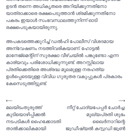
ഉടൻ തന്നെ അധികൃതരെ അറിയിക്കുന്നതിനോ
യാത്രാക്കാരെ രക്ഷപെടുത്താൻ ശ്രമിക്കുന്നതിനോ
പകരം ഇയാള്‍ സംഭവസ്ഥലത്തുനിന്ന് ഓടി
രക്ഷപെടുകയായിരുന്നു.
അപകടത്തെക്കുറിച്ച്‌ ഡല്‍ഹി പോലീസ് വിശദമായ
അന്വേഷണം നടത്തിവരികയാണ്. ഹോട്ടല്‍
മാനേജ്‌മെന്റിന് സുരക്ഷാ വീഴ്ചയില്‍ പങ്കുണ്ടോ എന്ന
കാര്യവും പരിശോധിക്കുന്നുണ്ട്. അറസ്റ്റിലായ
പ്രതിക്കെതിരെ അശ്രദ്ധ മൂലമുള്ള നരഹത്യ
ഉള്‍പ്പെടെയുള്ള വിവിധ ഗുരുതര വകുപ്പുകള്‍ പ്രകാരം
കേസെടുത്തിട്ടുണ്ട്.
Post
⟵
⟶
മലയിടംതുരുത്ത്
നീറ്റ് ചോദ്യപേപ്പര്‍ ചോര്‍ച്ച:
navigation
കുടിയൊഴിപ്പിക്കല്‍
മുഖ്യപ്രതി ശുഭം
നടപടികള്‍ ഹൈക്കോടതി
ഖൈര്‍നാറിന്റെ
താല്‍ക്കാലികമായി
ജുഡീഷ്യല്‍ കസ്റ്റഡി ജൂണ്‍