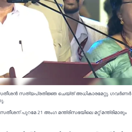
ിഡി സതീശൻ സത്യപ്രതിജ്ഞ ചെയ്ത് അധികാരമേറ്റു. ഗവർണർ
ു.
ശന് പുറമേ 21 അംഗ മന്ത്രിസഭയിലെ മറ്റ് മന്ത്രിമാരും