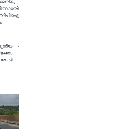
രാമയ്യ,
 പിണറായി
ൻ, സിപിഐ
ം
പുതിയ
⟶
ിജ്ഞാ
 പരാതി