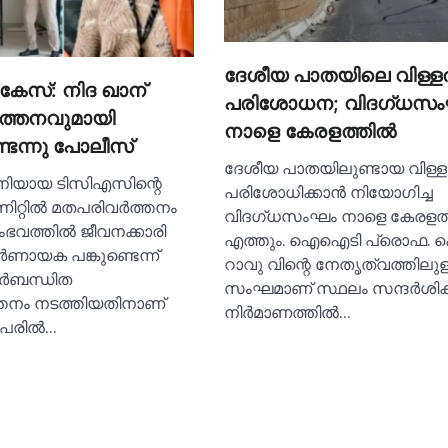
ദേശീയ പാതയിലെ വിള്ളല
കേസ്: നിദ ഖാന്
പരിശോധന; വിദഗ്ധസ
‍ത്തനവുമായി
നാളെ കേരളത്തില്‍
ടെന്നു പോലീസ്
ദേശീയ പാതയിലുണ്ടായ വിള്ളല
ിയായ ടിസിഎസിന്റെ
പരിശോധിക്കാൻ നിയോഗിച്ച
ിറ്റില്‍ മതപരിവർത്തനം
വിദഗ്ധസംഘം നാളെ കേരളത്ത
ഭവത്തില്‍ ജീവനക്കാരി
എത്തും. ഐഐടി പ്രൊഫ. ക
ർണായക പങ്കുണ്ടെന്ന്
റാവു വിന്റെ നേതൃത്വത്തിലുള
ിർബന്ധിത
സംഘമാണ് സ്ഥലം സന്ദർശിക്
തനം നടത്തിയതിനാണ്
നിർമാണത്തില്‍…
പേരില്‍…