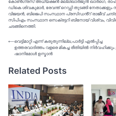
കോണ്‍ഗ്രസ് അധ്യക്ഷൻ മല്ലിഖാർജുൻ ഖാർഗെ, രാഹുല്‍ 
ഡികെ ശിവകുമാർ, രേവന്ത് റെഡ്ഡി തുടങ്ങി നേതാക്കളും
വിജയൻ, ബിജെപി സംസ്ഥാന പ്രസിഡൻ്റ് രാജീവ് ചന്ദ
സിപിഎം സംസ്ഥാന സെക്രട്ടറി ബിനോയ് വിശ്വം, വിവിധ
ചടങ്ങിനെത്തി.
Post
⟵
വെട്ടിമാറ്റി എന്ന് കരുതുന്നില്ല,പാര്‍ട്ടി ഏല്‍പ്പിച്ച
ഉത്തരവാദിത്തം വളരെ മികച്ച രീതിയില്‍ നിര്‍വഹിക്കും 
navigation
ഷാനിമോള്‍ ഉസ്മാന്‍
Related Posts