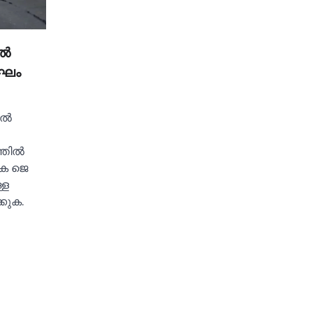
്‍
ംഘം
്‍
ില്‍
െ ജെ
്ള
കുക.