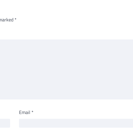
 marked
*
Email
*